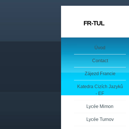
FR-TUL
Úvod
Contact
Zájezd Francie
Katedra Cizích Jazyků
- EF
Lycée Mimon
Lycée Turnov