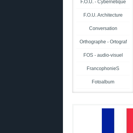
F.O.U. - Cybernétique
F.O.U. Architecture
Conversation
Orthographe - Ortograf
FOS - audio-visuel
FrancophonieS
Fotoalbum