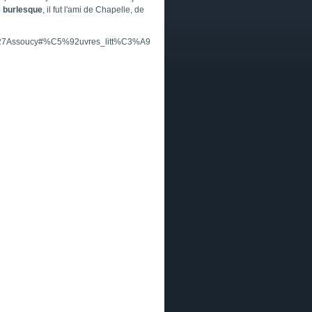
 burlesque
, il fut l'ami de Chapelle, de
_d%27Assoucy#%C5%92uvres_litt%C3%A9raires