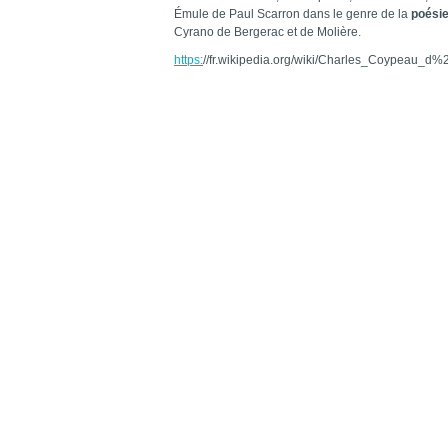
Émule de Paul Scarron dans le genre de la
poésie
Cyrano de Bergerac et de Molière.
https:
//fr.wikipedia.org/wiki/Charles_Coypeau