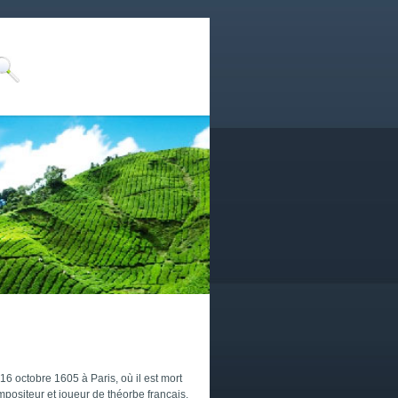
16 octobre 1605
à Paris, où il est mort
mpositeur et joueur de théorbe français.