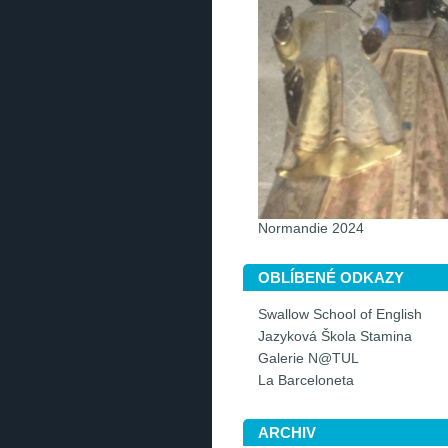
Normandie 2024
OBLÍBENÉ ODKAZY
Swallow School of English
Jazyková Škola Stamina
Galerie N@TUL
La Barceloneta
ARCHIV