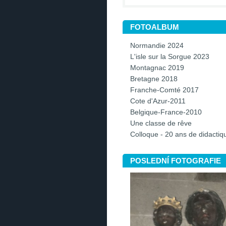
FOTOALBUM
Normandie 2024
L'isle sur la Sorgue 2023
Montagnac 2019
Bretagne 2018
Franche-Comté 2017
Cote d'Azur-2011
Belgique-France-2010
Une classe de rêve
Colloque - 20 ans de didacti
POSLEDNÍ FOTOGRAFIE