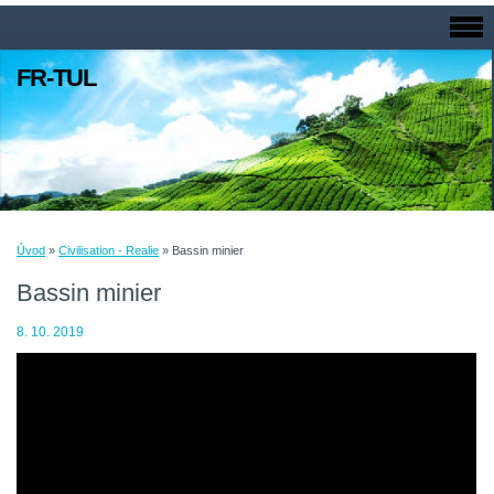
FR-TUL
Úvod
»
Civilisation - Realie
»
Bassin minier
Bassin minier
8. 10. 2019