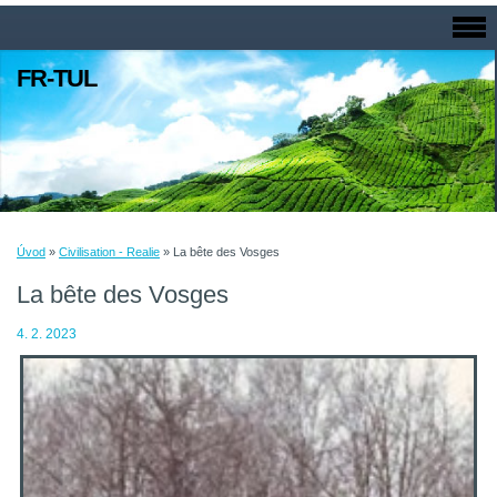
FR-TUL
Úvod
»
Civilisation - Realie
»
La bête des Vosges
La bête des Vosges
4. 2. 2023