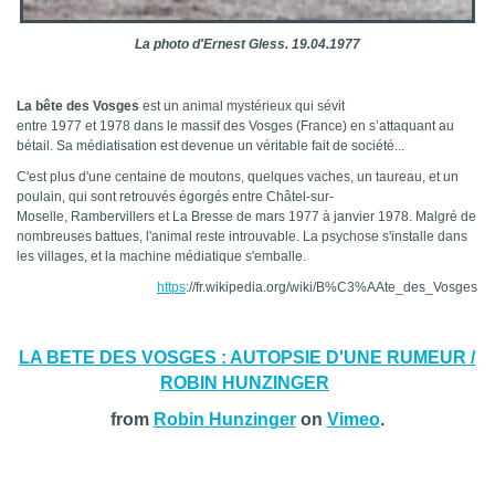
La photo d'Ernest Gless. 19.04.1977
La bête des Vosges
est un animal mystérieux qui sévit
entre 1977 et 1978 dans le massif des Vosges (France) en s’attaquant au
bétail. Sa médiatisation est devenue un véritable fait de société...
C'est plus d'une centaine de moutons, quelques vaches, un taureau, et un
poulain, qui sont retrouvés égorgés entre Châtel-sur-
Moselle, Rambervillers et La Bresse de mars 1977 à janvier 1978. Malgré de
nombreuses battues, l'animal reste introuvable. La psychose s'installe dans
les villages, et la machine médiatique s'emballe.
https
://fr.wikipedia.org/wiki/B%C3%AAte_des_Vosges
LA BETE DES VOSGES : AUTOPSIE D'UNE RUMEUR /
ROBIN HUNZINGER
from
Robin Hunzinger
on
Vimeo
.