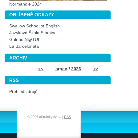
Normandie 2024
OBLÍBENÉ ODKAZY
Swallow School of English
Jazyková Škola Stamina
Galerie N@TUL
La Barceloneta
ARCHIV
<<
srpen
/
2026
>>
RSS
Přehled zdrojů
© 2026 eStránky.cz
|
RSS