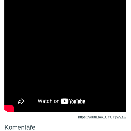
https://youtu.be/1CYCYjhvZaw
Komentáře