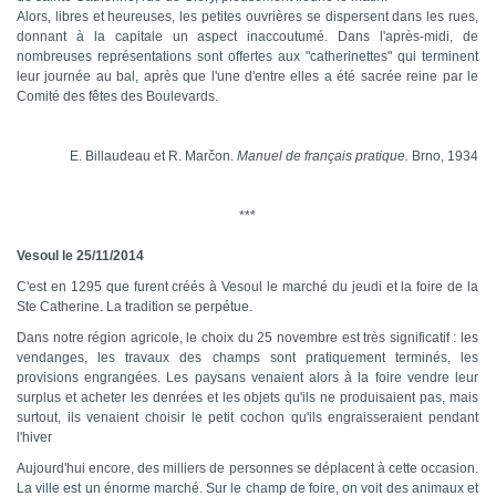
Alors, libres et heureuses, les petites ouvrières se dispersent dans les rues,
donnant à la capitale un aspect inaccoutumé. Dans l'après-midi, de
nombreuses représentations sont offertes aux "catherinettes" qui terminent
leur journée au bal, après que l'une d'entre elles a été sacrée reine par le
Comité des fêtes des Boulevards.
E. Billaudeau et R. Marčon.
Manuel de français pratique.
Brno, 1934
***
Vesoul
le 25/11/2014
C'est en 1295 que furent créés à Vesoul le marché du jeudi et la foire de la
Ste Catherine. La tradition se perpétue.
Dans notre région agricole, le choix du 25 novembre est très significatif : les
vendanges, les travaux des champs sont pratiquement terminés, les
provisions engrangées. Les paysans venaient alors à la foire vendre leur
surplus et acheter les denrées et les objets qu'ils ne produisaient pas, mais
surtout, ils venaient choisir le petit cochon qu'ils engraisseraient pendant
l'hiver
Aujourd'hui encore, des milliers de personnes se déplacent à cette occasion.
La ville est un énorme marché. Sur le champ de foire, on voit des animaux et