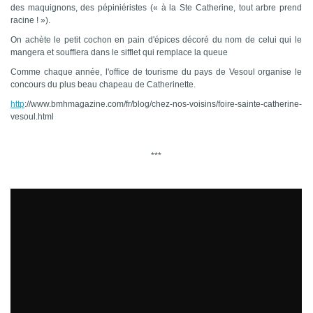
des maquignons, des pépiniéristes (« à la Ste Catherine, tout arbre prend
racine ! »).
On achète le petit cochon en pain d'épices décoré du nom de celui qui le
mangera et soufflera dans le sifflet qui remplace la queue
Comme chaque année, l'office de tourisme du pays de Vesoul organise le
concours du plus beau chapeau de Catherinette.
http
://www.bmhmagazine.com/fr/blog/chez-nos-voisins/foire-sainte-catherine-
vesoul.html
***