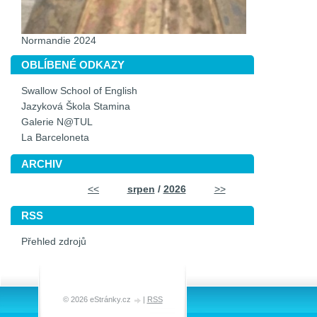
Normandie 2024
OBLÍBENÉ ODKAZY
Swallow School of English
Jazyková Škola Stamina
Galerie N@TUL
La Barceloneta
ARCHIV
<<
srpen
/
2026
>>
RSS
Přehled zdrojů
© 2026 eStránky.cz
|
RSS