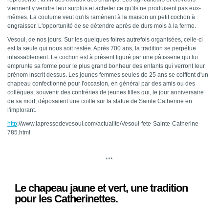
viennent y vendre leur surplus et acheter ce qu'ils ne produisent pas eux-
mêmes. La coutume veut qu'ils ramènent à la maison un petit cochon à
engraisser. L'opportunité de se détendre après de durs mois à la ferme.
Vesoul, de nos jours. Sur les quelques foires autrefois organisées, celle-ci
est la seule qui nous soit restée. Après 700 ans, la tradition se perpétue
inlassablement. Le cochon est à présent figuré par une pâtisserie qui lui
emprunte sa forme pour le plus grand bonheur des enfants qui verront leur
prénom inscrit dessus. Les jeunes femmes seules de 25 ans se coiffent d'un
chapeau confectionné pour l'occasion, en général par des amis ou des
collègues, souvenir des confréries de jeunes filles qui, le jour anniversaire
de sa mort, déposaient une coiffe sur la statue de Sainte Catherine en
l'implorant.
http
://www.lapressedevesoul.com/actualite/Vesoul-fete-Sainte-Catherine-
785.html
***
Le chapeau jaune et vert, une tradition
pour les Catherinettes.