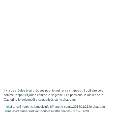
Il y a des règles bien précises pour imaginer ce chapeau : il doit être vert
comme l'espoir et jaune comme la sagesse. Les passions, le métier de la
Catherinette doivent être symbolisés sur le chapeau.
http:
//france3-regions.francetvinfo.fr/franche-comte/2014/11/21/le-chapeau-
jaune-et-vert-une-tradition-pour-les-catherinettes-597526.html