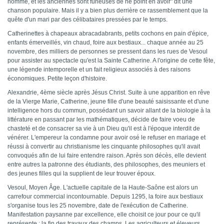
homme, et les anciennes sont furieuses de ne point en avoir" dit une
chanson populaire. Mais il y a bien plus derrière ce rassemblement que la
quête d'un mari par des célibataires pressées par le temps.
Catherinettes à chapeaux abracadabrants, petits cochons en pain d'épice,
enfants émerveillés, vin chaud, foire aux bestiaux... chaque année au 25
novembre, des milliers de personnes se pressent dans les rues de Vesoul
pour assister au spectacle qu'est la Sainte Catherine. A l'origine de cette fête,
une légende intemporelle et un fait religieux associés à des raisons
économiques. Petite leçon d'histoire.
Alexandrie, 4ème siècle après Jésus Christ. Suite à une apparition en rêve
de la Vierge Marie, Catherine, jeune fille d'une beauté saisissante et d'une
intelligence hors du commun, possédant un savoir allant de la biologie à la
littérature en passant par les mathématiques, décide de faire voeu de
chasteté et de consacrer sa vie à un Dieu qu'il est à l'époque interdit de
vénérer. L'empereur la condamne pour avoir osé le refuser en mariage et
réussi à convertir au christianisme les cinquante philosophes qu'il avait
convoqués afin de lui faire entendre raison. Après son décès, elle devient
entre autres la patronne des étudiants, des philosophes, des meuniers et
des jeunes filles qui la supplient de leur trouver époux.
Vesoul, Moyen Âge. L'actuelle capitale de la Haute-Saône est alors un
carrefour commercial incontournable. Depuis 1295, la foire aux bestiaux
s'organise tous les 25 novembre, date de l'exécution de Catherine.
Manifestation paysanne par excellence, elle choisit ce jour pour ce qu'il
représente : la fin des travaux des champs. Les agriculteurs et éleveurs