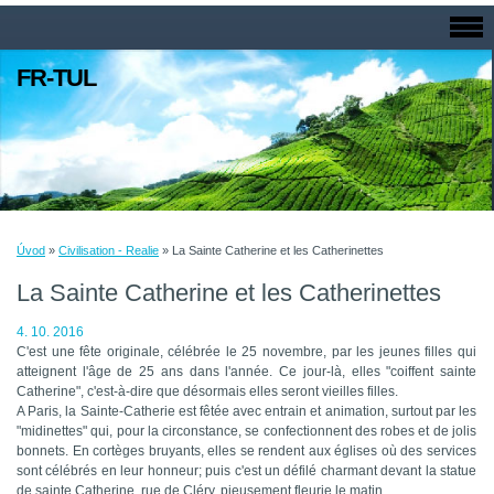
FR-TUL
Úvod
»
Civilisation - Realie
»
La Sainte Catherine et les Catherinettes
La Sainte Catherine et les Catherinettes
4. 10. 2016
C'est une fête originale, célébrée le 25 novembre, par les jeunes filles qui
atteignent l'âge de 25 ans dans l'année. Ce jour-là, elles "coiffent sainte
Catherine", c'est-à-dire que désormais elles seront vieilles filles.
A Paris, la Sainte-Catherie est fêtée avec entrain et animation, surtout par les
"midinettes" qui, pour la circonstance, se confectionnent des robes et de jolis
bonnets. En cortèges bruyants, elles se rendent aux églises où des services
sont célébrés en leur honneur; puis c'est un défilé charmant devant la statue
de sainte Catherine, rue de Cléry, pieusement fleurie le matin.