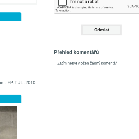
Přehled komentářů
Zatím nebyl vložen žádný komentář
que - FP-TUL -2010