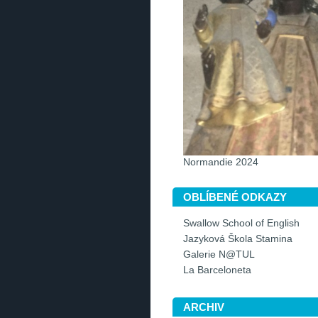
Normandie 2024
OBLÍBENÉ ODKAZY
Swallow School of English
Jazyková Škola Stamina
Galerie N@TUL
La Barceloneta
ARCHIV