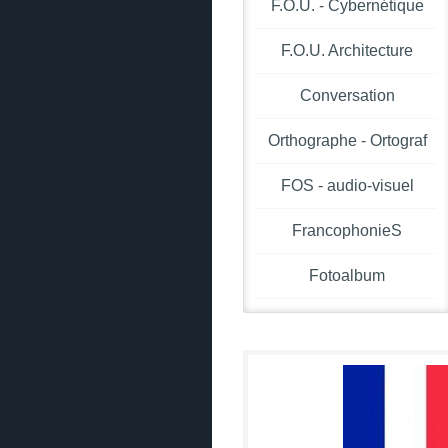
F.O.U. - Cybernétique
F.O.U. Architecture
Conversation
Orthographe - Ortograf
FOS - audio-visuel
FrancophonieS
Fotoalbum