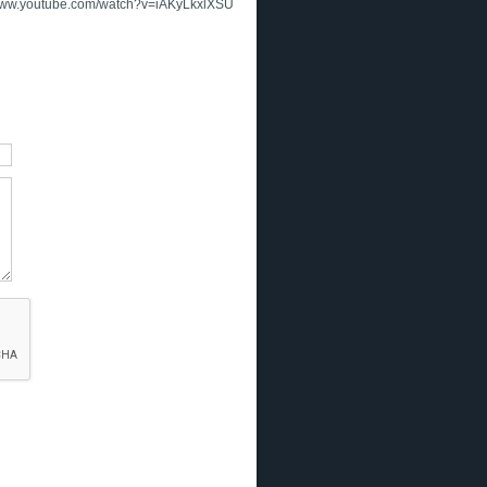
www.youtube.com/watch?v=iAKyLkxlXSU