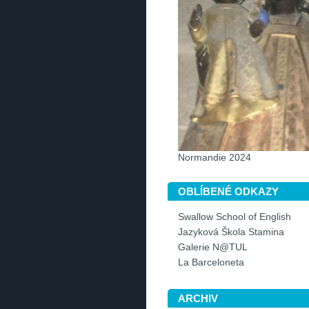
Normandie 2024
OBLÍBENÉ ODKAZY
Swallow School of English
Jazyková Škola Stamina
Galerie N@TUL
La Barceloneta
ARCHIV