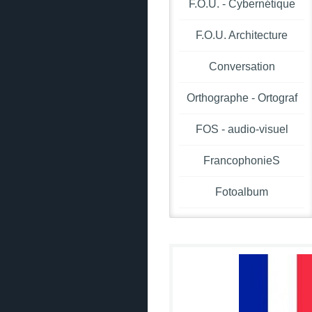
F.O.U. - Cybernétique
F.O.U. Architecture
Conversation
Orthographe - Ortograf
FOS - audio-visuel
FrancophonieS
Fotoalbum