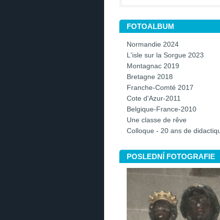
FOTOALBUM
Normandie 2024
L'isle sur la Sorgue 2023
Montagnac 2019
Bretagne 2018
Franche-Comté 2017
Cote d'Azur-2011
Belgique-France-2010
Une classe de rêve
Colloque - 20 ans de didacti
POSLEDNÍ FOTOGRAFIE