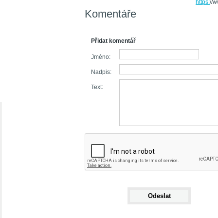
https:
//
Komentáře
Přidat komentář
Jméno:
Nadpis:
Text: