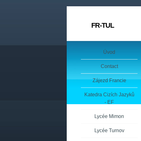
FR-TUL
Úvod
Contact
Zájezd Francie
Katedra Cizích Jazyků
- EF
Lycée Mimon
Lycée Turnov