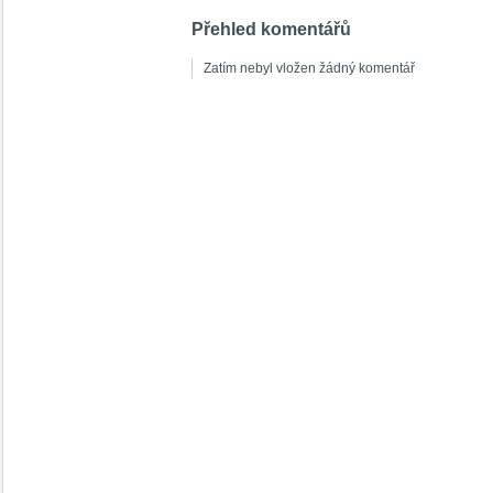
Přehled komentářů
Zatím nebyl vložen žádný komentář