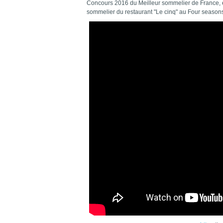
Concours 2016 du Meilleur sommelier de France, ép
sommelier du restaurant "Le cinq" au Four season