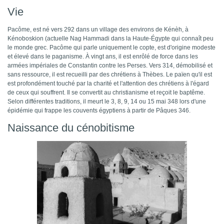
Vie
Pacôme, est né vers 292 dans un village des environs de Kénèh, à
Kénoboskion (actuelle Nag Hammadi dans la Haute-Égypte qui connaît peu
le monde grec. Pacôme qui parle uniquement le copte, est d'origine modeste
et élevé dans le paganisme. À vingt ans, il est enrôlé de force dans les
armées impériales de Constantin contre les Perses. Vers 314, démobilisé et
sans ressource, il est recueilli par des chrétiens à Thèbes. Le païen qu'il est
est profondément touché par la charité et l'attention des chrétiens à l'égard
de ceux qui souffrent. Il se convertit au christianisme et reçoit le baptême.
Selon différentes traditions, il meurt le 3, 8, 9, 14 ou 15 mai 348 lors d'une
épidémie qui frappe les couvents égyptiens à partir de Pâques 346.
Naissance du cénobitisme