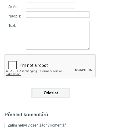
Jméno:
Nadpis:
Text:
Přehled komentářů
Zatím nebyl vložen žádný komentář