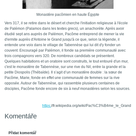
Monastère pacômien en haute Égypte
Vers 317, il se retire dans le désert et cherche l'initiation religieuse à l'école
de Palémon (Palamos dans les textes grecs), un anachorète. Après avoir
étudié sept ans auprès de Palémon, Pacôme entreprend de mener la vie
d'ermite auprès d'Antoine le Grand jusqu'à ce que, selon la légende, il
entende une voix dans le village de Tabennèse qui lui dit d'y fonder un
couvent. Encouragé par Palémon, il fonde sa première communauté avec
trois compagnons vers 320. De nombreux candidats se présentent.
Quelques habitations et un oratoire sont construits, le tout entouré d'un mur,
c'est le monastère de Tabennèse, sur une rive du Nil, entre la grande et la
petite Diospolis (Thébaïde). Il s’agit d’un monastère double : la sœur de
Pacôme, Marie, fonde en effet une communauté de femmes sur la rive
opposée. Autour de Tabennèse, qui rassemble plusieurs centaines de
disciples, Pacôme fonde encore de six à neuf monastères selon les sources.
https:
//fr.wikipedia.org/wiki/Pac%C3%B4me_le_Grand
Komentáře
Přidat komentář