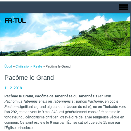
FR-TUL
Úvod
»
Civilisation - Realie
»
Pacôme le Grand
Pacôme le Grand
11. 2. 2018
Pacôme le Grand
,
Pacôme de Tabennèse
ou
Tabennêsis
(en latin
Pachomius Tabennisiensis
ou
Tabennensis
; parfois
Pachôme
, en copte
Pachom
signifiant « grand aigle » ou « faucon du roi »), né en Thébaïde vers
l'an 292, et mort vers le 9 mai 348, est généralement considéré comme le
fondateur du cénobitisme chrétien, c'est-à-dire de la vie religieuse vécue en
commun. Ce saint est fêté le 9 mai par l'Église catholique et le 15 mai par
l'Église orthodoxe.