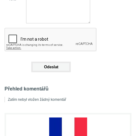
Přehled komentářů
Zatím nebyl vložen žádný komentář