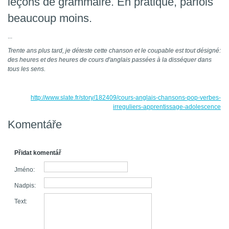
leçons de grammaire. En pratique, parfois
beaucoup moins.
...
Trente ans plus tard, je déteste cette chanson et le coupable est tout désigné:
des heures et des heures de cours d'anglais passées à la disséquer dans
tous les sens.
http://www.slate.fr/story/182409/cours-anglais-chansons-pop-verbes-
irreguliers-apprentissage-adolescence
Komentáře
Přidat komentář
Jméno:
Nadpis:
Text: