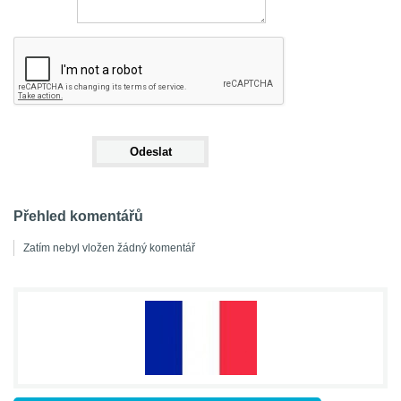
Přehled komentářů
Zatím nebyl vložen žádný komentář