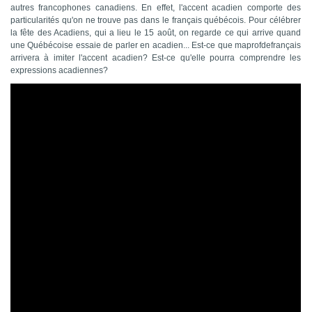
autres francophones canadiens. En effet, l'accent acadien comporte des
particularités qu'on ne trouve pas dans le français québécois. Pour célébrer
la fête des Acadiens, qui a lieu le 15 août, on regarde ce qui arrive quand
une Québécoise essaie de parler en acadien... Est-ce que maprofdefrançais
arrivera à imiter l'accent acadien? Est-ce qu'elle pourra comprendre les
expressions acadiennes?