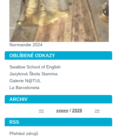
Normandie 2024
OBLÍBENÉ ODKAZY
Swallow School of English
Jazyková Škola Stamina
Galerie N@TUL
La Barceloneta
ARCHIV
<<
srpen
/
2026
>>
RSS
Přehled zdrojů