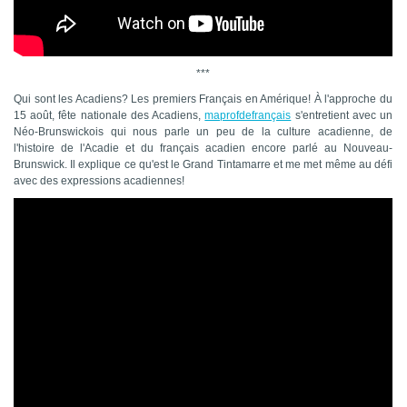
***
Qui sont les Acadiens? Les premiers Français en Amérique! À l'approche du
15 août, fête nationale des Acadiens,
maprofdefrançais
s'entretient avec un
Néo-Brunswickois qui nous parle un peu de la culture acadienne, de
l'histoire de l'Acadie et du français acadien encore parlé au Nouveau-
Brunswick. Il explique ce qu'est le Grand Tintamarre et me met même au défi
avec des expressions acadiennes!