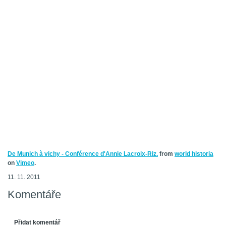
De Munich à vichy - Conférence d'Annie Lacroix-Riz.
from
world historia
on
Vimeo
.
11. 11. 2011
Komentáře
Přidat komentář