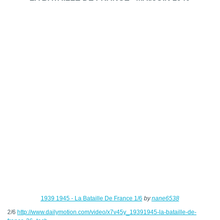
1939 1945 - La Bataille De France 1/6
by
nane6538
2/6
http://www.dailymotion.com/video/x7v45y_19391945-la-bataille-de-