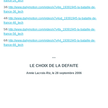
france-26_tech
3/6
http://www.dailymotion.com/video/x7v4ip_19391945-la-bataille-de-
france-36_tech
4/6
http://www.dailymotion.com/video/x7v4od_19391945-la-bataille-de-
france-46_tech
5/6
http://www.dailymotion.com/video/x7v4tx_19391945-la-bataille-de-
france-56_tech
6/6
http://www.dailymotion.com/video/x7v4yt_19391945-la-bataille-de-
france-66_tech
***
LE CHOIX DE LA DEFAITE
Annie Lacroix-Riz, le 28 septembre 2006