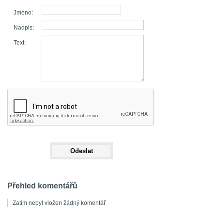
Jméno:
Nadpis:
Text:
Přehled komentářů
Zatím nebyl vložen žádný komentář