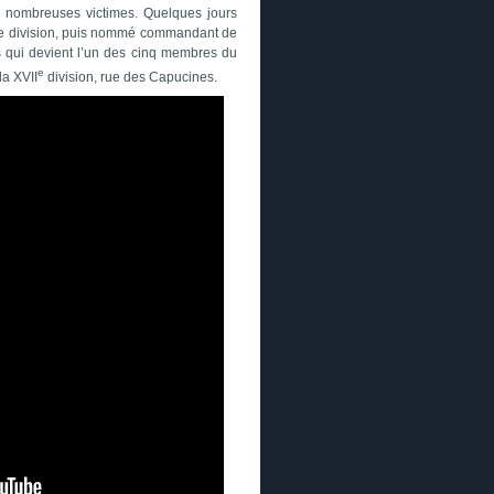
de nombreuses victimes. Quelques jours
 de division, puis nommé commandant de
as qui devient l’un des cinq membres du
e
 la XVII
division, rue des Capucines.