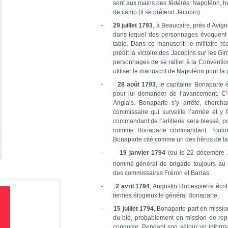
sont aux mains des
fédérés.
Napoléon, hé
de camp (il se prétend Jacobin).
-
29 juillet 1793
, à Beaucaire, près d’Avign
dans lequel des personnages évoquent l
table. Dans ce manuscrit, le militaire ré
prédit la victoire des Jacobins sur les Gi
personnages de se rallier à la Conventio
utiliser le manuscrit de Napoléon pour l
-
28 août 1793
, le capitaine Bonaparte 
pour lui demander de l’avancement. C’e
Anglais. Bonaparte s’y arrête, chercha
commissaire qui surveille l’armée et y f
commandant de l’artillerie sera blessé, p
nomme Bonaparte commandant. Toulon
Bonaparte cité comme un des héros de la 
-
19 janvier 1794
(ou le 22 décembre 1
nommé général de brigade toujours au
des commissaires Fréron et Barras.
-
2 avril 1794
, Augustin Robespierre écrit
termes élogieux le général Bonaparte.
-
15 juillet 1794
, Bonaparte part en missio
du blé, probablement en mission de repér
conquise. Pendant son séjour un informa