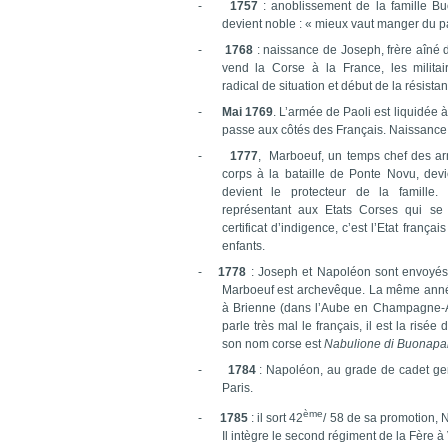
-
1757
: anoblissement de la famille B
devient noble : « mieux vaut manger du pai
-
1768
: naissance de Joseph, frère aîné 
vend la Corse à la France, les milita
radical de situation et début de la résista
-
Mai 1769
. L’armée de Paoli est liquidée
passe aux côtés des Français. Naissance
-
1777
,
Marboeuf, un temps chef des a
corps à la bataille de Ponte Novu, dev
devient le protecteur de la famille
représentant aux Etats Corses qui se r
certificat d’indigence, c’est l’Etat franç
enfants.
-
1778
: Joseph et Napoléon sont envoyés 
Marboeuf est archevêque. La même année
à Brienne (dans l’Aube en Champagne-A
parle très mal le français, il est la risé
son nom corse est
Nabulione di Buonapa
-
1784
: Napoléon, au grade de cadet gent
Paris.
ème
-
1785
: il sort 42
/ 58 de sa promotion, N
Il intègre le second régiment de la Fère à V