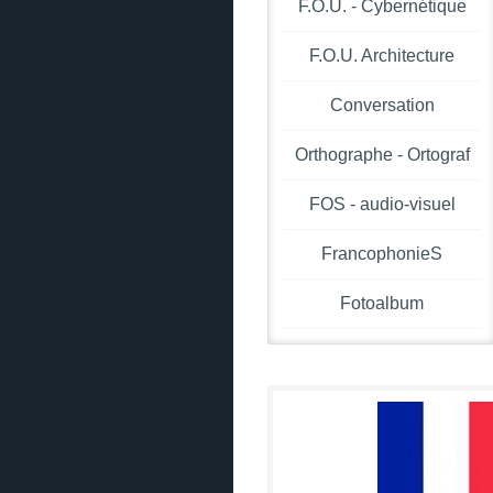
F.O.U. - Cybernétique
F.O.U. Architecture
Conversation
Orthographe - Ortograf
FOS - audio-visuel
FrancophonieS
Fotoalbum