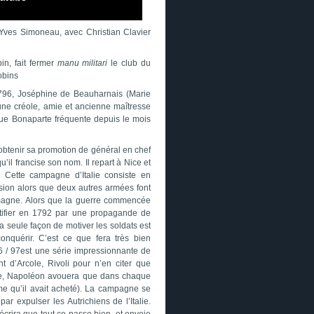
 Yves Simoneau, avec Christian Clavier
in, fait fermer
manu militari
le club du
obins
1796, Joséphine de Beauharnais (
Marie
une créole, amie et ancienne maîtresse
que Bonaparte fréquente depuis le mois
’obtenir sa promotion de général en chef
u’il francise son nom. Il repart à Nice et
Cette campagne d’Italie consiste en
rsion alors que deux autres armées font
emagne. Alors que la guerre commencée
stifier en 1792 par une propagande de
 la seule façon de motiver les soldats est
conquérir. C’est ce que fera très bien
6 / 97est une série impressionnante de
nt d’Arcole, Rivoli pour n’en citer que
ène, Napoléon avouera que dans chaque
me qu’il avait acheté). La campagne se
ar expulser les Autrichiens de l’Italie.