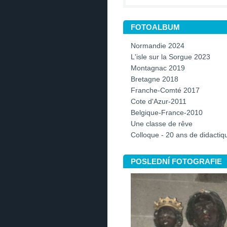
FOTOALBUM
Normandie 2024
L'isle sur la Sorgue 2023
Montagnac 2019
Bretagne 2018
Franche-Comté 2017
Cote d'Azur-2011
Belgique-France-2010
Une classe de rêve
Colloque - 20 ans de didacti
POSLEDNÍ FOTOGRAFIE