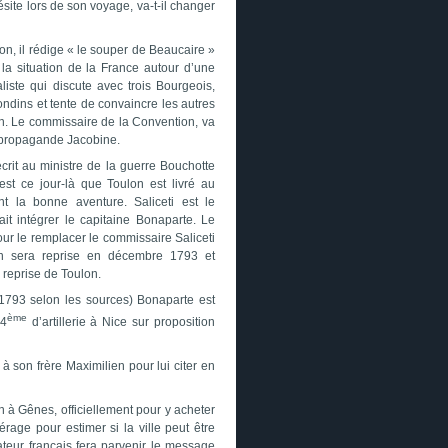
site lors de son voyage, va-t-il changer
on, il rédige « le souper de Beaucaire »
a situation de la France autour d’une
aliste qui discute avec trois Bourgeois,
rondins et tente de convaincre les autres
n. Le commissaire de la Convention, va
a propagande Jacobine.
écrit au ministre de la guerre Bouchotte
st ce jour-là que Toulon est livré au
nt la bonne aventure. Saliceti est le
ait intégrer le capitaine Bonaparte. Le
our le remplacer le commissaire Saliceti
 sera reprise en décembre 1793 et
reprise de Toulon.
793 selon les sources) Bonaparte est
ème
 4
d’artillerie à Nice sur proposition
 à son frère Maximilien pour lui citer en
n à Gênes, officiellement pour y acheter
age pour estimer si la ville peut être
teur français fera parvenir le message