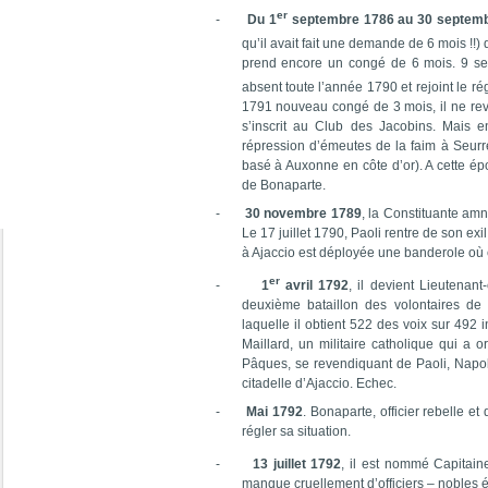
er
-
Du 1
septembre 1786 au 30 septem
qu’il avait fait une demande de 6 mois !!) 
prend encore un congé de 6 mois. 9 se
absent toute l’année 1790 et rejoint le ré
1791 nouveau congé de 3 mois, il ne revi
s’inscrit au Club des Jacobins. Mais en 
répression d’émeutes de la faim à Seurre
basé à Auxonne en côte d’or). A cette ép
de Bonaparte.
-
30 novembre 1789
, la Constituante amn
Le 17 juillet 1790, Paoli rentre de son ex
à Ajaccio est déployée une banderole où es
er
-
1
avril 1792
, il devient Lieutenant
deuxième bataillon des volontaires de
laquelle il obtient 522 des voix sur 492 i
Maillard, un militaire catholique qui 
Pâques, se revendiquant de Paoli, Napol
citadelle d’Ajaccio. Echec.
-
Mai 1792
. Bonaparte, officier rebelle et
régler sa situation.
-
13 juillet 1792
, il est nommé Capitain
manque cruellement d’officiers – nobles 