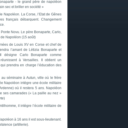
uonaparte - le grand père de napoléon
n sec et briller en société »
de Napoléon. La Corse, l’Etat de Gênes
ires français débarquent. Changement
nce.
 à Ponte Novu. Le père Bonaparte, Carlo,
 de Napoléon (15 août)
rmées de Louis XV en Corse et chef de
iendra l’amant de Létizia Bonaparte et
. Il désigne Carlo Bonaparte comme
éunissent à Versailles. Il obtient un
ais qui prendra en charge l’éducation des
au séminaire à Autun, ville où le frère
 Napoléon intègre une école militaire
rdenne) où il restera 5 ans. Napoléon
e de ses camarades (« La paille au nez »
rte
)
ilhomme, il intègre l’école militaire de
apoléon à 16 ans il est sous-lieutenant.
alence (artillerie).