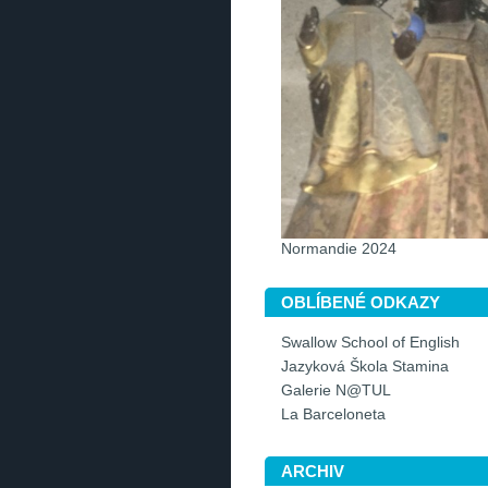
Normandie 2024
OBLÍBENÉ ODKAZY
Swallow School of English
Jazyková Škola Stamina
Galerie N@TUL
La Barceloneta
ARCHIV