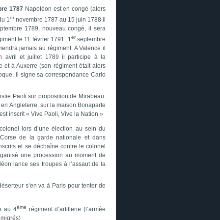
bre 1787
Napoléon est en congé (alors
er
du 1
novembre 1787 au 15 juin 1788 il
ptembre 1789, nouveau congé, il sera
er
giment le 11 février 1791. 1
septembre
endra jamais au régiment. A Valence il
avril et juillet 1789 il participe à la
 et à Auxerre (son régiment était alors
oque, il signe sa correspondance Carlo
istie Paoli sur proposition de Mirabeau.
il en Angleterre, sur la maison Bonaparte
t inscrit « Vive Paoli, Vive la Nation »
-colonel lors d’une élection au sein du
 Corse de la garde nationale et dans
nscrits et se déchaîne contre le colonel
a organisé une procession au moment de
éon lance ses troupes à l’assaut de la
 déserteur s’en va à Paris pour tenter de
ème
e au 4
régiment d’artillerie (l’armée
émigrés)