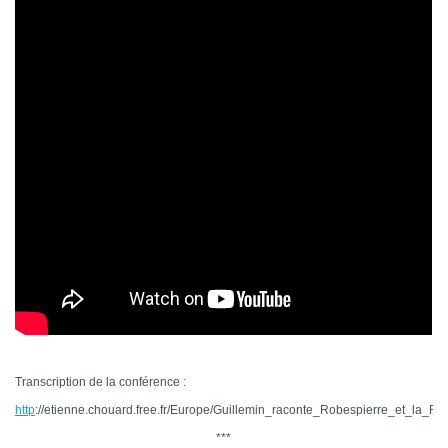
Transcription de la conférence :
http
://etienne.chouard.free.fr/Europe/Guillemin_raconte_Robespierre_et_la_Rev
***