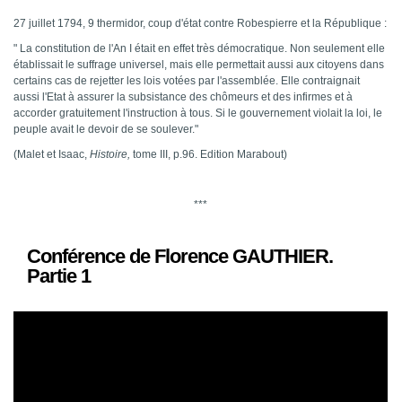
27 juillet 1794, 9 thermidor, coup d'état contre Robespierre et la République :
" La constitution de l'An I était en effet très démocratique. Non seulement elle
établissait le suffrage universel, mais elle permettait aussi aux citoyens dans
certains cas de rejetter les lois votées par l'assemblée. Elle contraignait
aussi l'Etat à assurer la subsistance des chômeurs et des infirmes et à
accorder gratuitement l'instruction à tous. Si le gouvernement violait la loi, le
peuple avait le devoir de se soulever."
(Malet et Isaac,
Histoire,
tome III, p.96. Edition Marabout)
***
Conférence de Florence GAUTHIER.
Partie 1