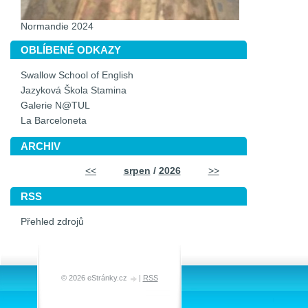
Normandie 2024
OBLÍBENÉ ODKAZY
Swallow School of English
Jazyková Škola Stamina
Galerie N@TUL
La Barceloneta
ARCHIV
<<
srpen
/
2026
>>
RSS
Přehled zdrojů
© 2026 eStránky.cz
|
RSS