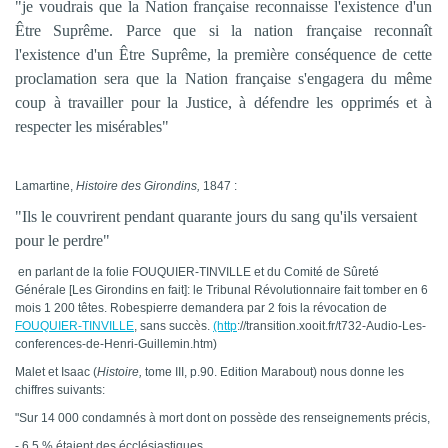
"je voudrais que la Nation française reconnaisse l'existence d'un
Être Suprême. Parce que si la nation française reconnaît
l'existence d'un Être Suprême, la première conséquence de cette
proclamation sera que la Nation française s'engagera du même
coup à travailler pour la Justice, à défendre les opprimés et à
respecter les misérables"
Lamartine,
Histoire des
Girondins,
1847 :
"Ils le couvrirent pendant quarante jours du sang qu'ils versaient
pour le perdre"
en parlant de la folie FOUQUIER-TINVILLE et du Comité de Sûreté
Générale [Les Girondins en fait]: le Tribunal Révolutionnaire fait tomber en 6
mois 1 200 têtes. Robespierre demandera par 2 fois la révocation de
FOUQUIER-TINVILLE
, sans succès.
(http
://transition.xooit.fr/t732-Audio-Les-
conferences-de-Henri-Guillemin.htm)
Malet et Isaac (
Histoire,
tome III, p.90. Edition Marabout) nous donne les
chiffres suivants:
"Sur 14 000 condamnés à mort dont on possède des renseignements précis,
- 6,5 % étaient des écclésiastiques,