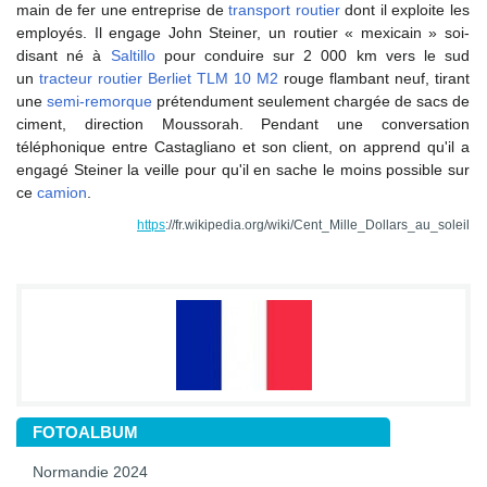
main de fer une entreprise de
transport routier
dont il exploite les
employés. Il engage John Steiner, un routier « mexicain » soi-
disant né à
Saltillo
pour conduire sur 2 000
km
vers le sud
un
tracteur routier
Berliet TLM 10 M2
rouge flambant neuf, tirant
une
semi-remorque
prétendument seulement chargée de sacs de
ciment, direction Moussorah. Pendant une conversation
téléphonique entre Castagliano et son client, on apprend qu'il a
engagé Steiner la veille pour qu'il en sache le moins possible sur
ce
camion
.
https
://fr.wikipedia.org/wiki/Cent_Mille_Dollars_au_soleil
FOTOALBUM
Normandie 2024