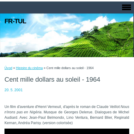
FR-TUL
Úvod
»
Histoire du cinéma
»
Cent mille dollars au soleil - 1964
Cent mille dollars au soleil - 1964
20. 5. 2001
Un film d'aventure d'Henri Verneuil, d'après le roman de Claude Veillot
Nous
n'irons pas en Nigéria
. Musque de Georges Delerue. Dialogues de Michel
Audiard. Avec Jean-Paul Belmondo, Lino Ventura, Bernard Blier, Reginald
Kernan, Andréa Parisy. (version colorisée)