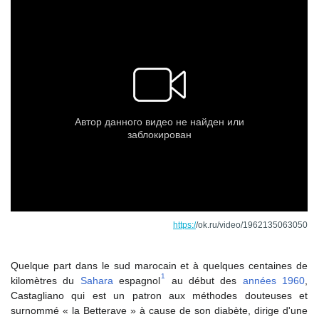
https:/
/ok.ru/video/1962135063050
Quelque part dans le sud marocain et à quelques centaines de
1
kilomètres du
Sahara
espagnol
au début des
années 1960
,
Castagliano qui est un patron aux méthodes douteuses et
surnommé « la Betterave » à cause de son diabète, dirige d'une