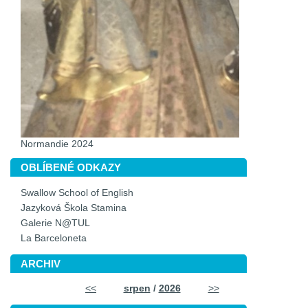
Normandie 2024
OBLÍBENÉ ODKAZY
Swallow School of English
Jazyková Škola Stamina
Galerie N@TUL
La Barceloneta
ARCHIV
<<
srpen
/
2026
>>