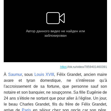
https
://ok.ru/video/7859401460391
À
Saumur
, sous
Louis XVIII
, Félix Grandet, ancien maire
avare et tyran domestique, ne s'intéresse qu'à
l'accroissement de sa fortune, que personne sauf son
notaire et son banquier, ne soupçonne. Sa fille Eugénie de
24 ans s'étiole ne sortant que pour aller à l'église. Un jour,
le beau Charles Grandet, fils du frère de Félix Grandet,
arrive de
Paris
en séjour chez son oncle car son père,