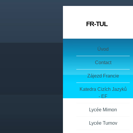
FR-TUL
Úvod
Contact
Zájezd Francie
Katedra Cizích Jazyků
- EF
Lycée Mimon
Lycée Turnov