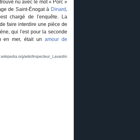
trouvé nu avec le mot « Porc »
plage de Saint-Énogat à
Dinard
,
 est chargé de l'enquête. La
 de faire interdire une pièce de
ène, qui l'est pour la seconde
ru en mer, était un
amour de
r.wikipedia.org/wiki/Inspecteur_Lavardin