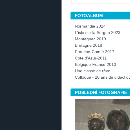
FOTOALBUM
Normandie 2024
L'isle sur la Sorgue 2023
Montagnac 2019
Bretagne 2018
Franche-Comté 2017
Cote d'Azur-2011
Belgique-France-2010
Une classe de rêve
Colloque - 20 ans de didacti
POSLEDNÍ FOTOGRAFIE