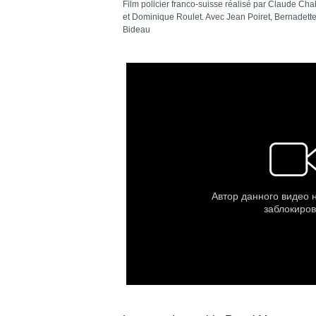
Film policier franco-suisse réalisé par Clau
d
e Chab
et
Dominique Roulet. Avec Jean Poiret, Bernadette
Bideau