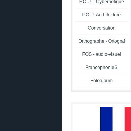
F.O.U. - Cybernétique
F.O.U. Architecture
Conversation
Orthographe - Ortograf
FOS - audio-visuel
FrancophonieS
Fotoalbum