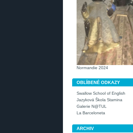
Normandie 2024
OBLÍBENÉ ODKAZY
Swallow School of English
Jazyková Škola Stamina
Galerie N@TUL
La Barceloneta
ARCHIV