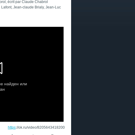
rol, écrit par Clau
de Chabrol
 Lafont
, Jean-claude Brialy, Jean-Luc
https
://ok.ru/video/8205643418200