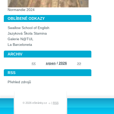
Normandie 2024
OBLÍBENÉ ODKAZY
Swallow School of English
Jazyková Škola Stamina
Galerie N@TUL
La Barceloneta
ARCHIV
<<
srpen
/
2026
>>
RSS
Přehled zdrojů
© 2026 eStránky.cz
|
RSS