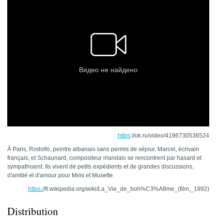
https
://ok.ru/video/4196730538524
À Paris, Rodolfo, peintre albanais sans permis de séjour, Marcel, écrivain
français, et Schaunard, compositeur irlandais se rencontrent par hasard et
sympathisent. Ils vivent de petits expédients et de grandes discussions,
d'amitié et d'amour pour Mimi et Musette.
https:/
/fr.wikipedia.org/wiki/La_Vie_de_boh%C3%A8me_(film,_1992)
Distribution