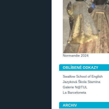
Normandie 2024
OBLÍBENÉ ODKAZY
Swallow School of English
Jazyková Škola Stamina
Galerie N@TUL
La Barceloneta
ARCHIV