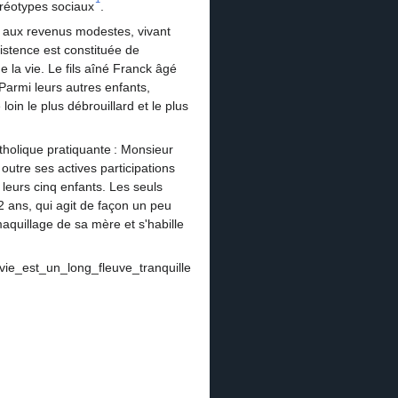
éréotypes sociaux
.
s, aux revenus modestes, vivant
existence est constituée de
e la vie. Le fils aîné Franck âgé
 Parmi leurs autres enfants,
in le plus débrouillard et le plus
atholique pratiquante : Monsieur
outre ses actives participations
leurs cinq enfants. Les seuls
2 ans, qui agit de façon un peu
maquillage de sa mère et s'habille
a_vie_est_un_long_fleuve_tranquille