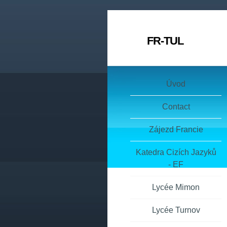
FR-TUL
Úvod
Contact
Zájezd Francie
Katedra Cizích Jazyků
- EF
Lycée Mimon
Lycée Turnov