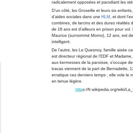
radicalement opposées et parodiant les st
D’un côté, les Groseille et leurs six enfant
d’aides sociales dans une
HLM
, et dont l’
combines, de larcins et des dures réalités d
de 18 ans est d'ailleurs en prison pour vol.
Maurice (surnommé Momo), 12 ans, est de lo
intelligent.
De l’autre, les Le Quesnoy, famille aisée c
est directeur régional de l’EDF et Madame, 
aux kermesses de la paroisse, s’occupe de 
tracas viennent de la part de Bernadette, 1
erratique ces derniers temps ; elle vole le 
en tenue légère.
http
s://fr.wikipedia.org/wiki/L