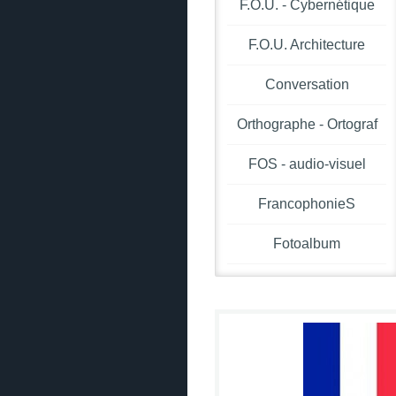
F.O.U. - Cybernétique
F.O.U. Architecture
Conversation
Orthographe - Ortograf
FOS - audio-visuel
FrancophonieS
Fotoalbum