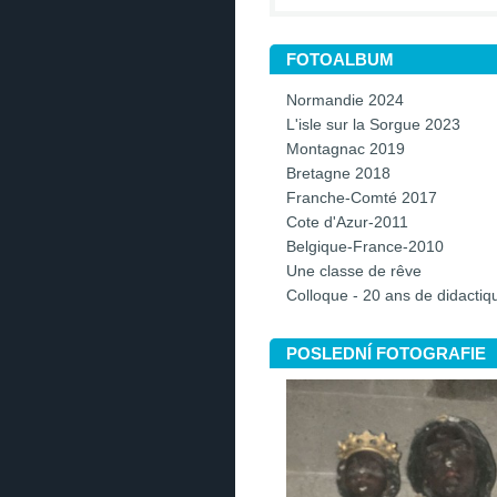
FOTOALBUM
Normandie 2024
L'isle sur la Sorgue 2023
Montagnac 2019
Bretagne 2018
Franche-Comté 2017
Cote d'Azur-2011
Belgique-France-2010
Une classe de rêve
Colloque - 20 ans de didacti
POSLEDNÍ FOTOGRAFIE