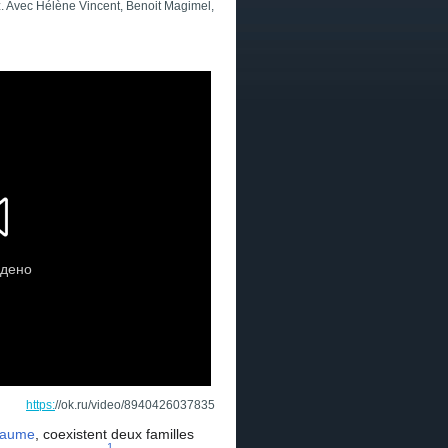
. Avec Hélène Vincent, Benoit Magimel,
https:
//ok.ru/video/8940426037835
paume
, coexistent deux familles
1