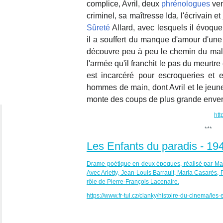
complice, Avril, deux
phrénologues
ven
criminel, sa maîtresse Ida, l'écrivain et
Sûreté
Allard, avec lesquels il évoque
il a souffert du manque d'amour d'une m
découvre peu à peu le chemin du mal. P
l'armée qu'il franchit le pas du meurtre
est incarcéré pour escroqueries et e
hommes de main, dont Avril et le jeune 
monte des coups de plus grande enver
htt
***
Les Enfants du paradis - 19
Drame poétique en deux époques, réalisé par Marc
Avec Arletty, Jean-Louis Barrault, Maria Casarès,
rôle de
Pierre-François Lacenaire.
https://www.fr-tul.cz/clanky/histoire-du-cinema/les