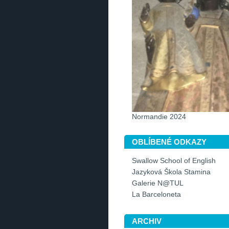
Normandie 2024
OBLÍBENÉ ODKAZY
Swallow School of English
Jazyková Škola Stamina
Galerie N@TUL
La Barceloneta
ARCHIV