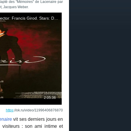
dapté des "Mémoires" de Lacenaire par
et, Jacques Weber.
https
://ok.ru/video/11996406876870
enaire
vit ses derniers jours en
rs visiteurs : son ami intime et