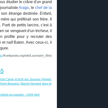
us étudier le crâne d'un grand
 journaliste
Arago
, le
chef de la
 son étrange destinée. Enfant,
ère qui préférait son frère. Il
arti de petits larcins, c'est à
 en se vengeant d'un tricheur, il
n profite pour y recruter des
et naïf Baton. Avec ceux-ci, il
gure.
ps
://fr.wikipedia.org/wiki/Lacenaire_(film)
45
el Carné et écrit par Jacques Prévert.
 Pierre Brasseur, Marcel Herrand dans le
-enfants-du-paradis---1945.html