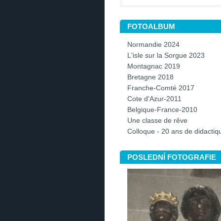
FOTOALBUM
Normandie 2024
L'isle sur la Sorgue 2023
Montagnac 2019
Bretagne 2018
Franche-Comté 2017
Cote d'Azur-2011
Belgique-France-2010
Une classe de rêve
Colloque - 20 ans de didacti
POSLEDNÍ FOTOGRAFIE