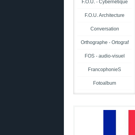
F.O.U. - Cybernétique
F.O.U. Architecture
Conversation
Orthographe - Ortograf
FOS - audio-visuel
FrancophonieS
Fotoalbum