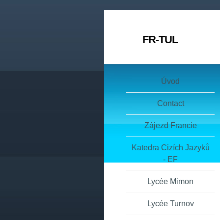
FR-TUL
Úvod
Contact
Zájezd Francie
Katedra Cizích Jazyků
- EF
Lycée Mimon
Lycée Turnov