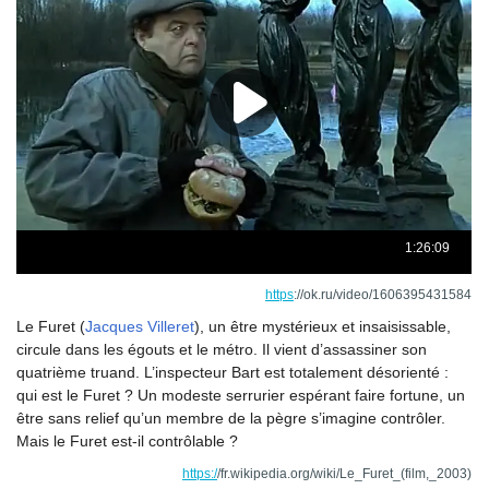
https
://ok.ru/video/1606395431584
Le Furet (
Jacques Villeret
), un être mystérieux et insaisissable,
circule dans les égouts et le métro. Il vient d’assassiner son
quatrième truand. L’inspecteur Bart est totalement désorienté :
qui est le Furet ? Un modeste serrurier espérant faire fortune, un
être sans relief qu’un membre de la pègre s’imagine contrôler.
Mais le Furet est-il contrôlable ?
https:/
/fr.wikipedia.org/wiki/Le_Furet_(film,_2003)