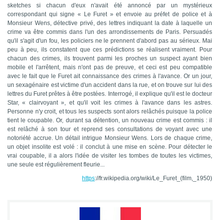
sketches si chacun d'eux n'avait été annoncé par un mystérieux
correspondant qui signe « Le Furet » et envoie au préfet de police et à
Monsieur Wens, détective privé, des lettres indiquant la date à laquelle un
crime va être commis dans l'un des arrondissements de Paris. Persuadés
qu'il s'agit d'un fou, les policiers ne le prennent d'abord pas au sérieux. Mai
peu à peu, ils constatent que ces prédictions se réalisent vraiment. Pour
chacun des crimes, ils trouvent parmi les proches un suspect ayant bien
mobile et l'arrêtent, mais n'ont pas de preuve, et ceci est peu compatible
avec le fait que le Furet ait connaissance des crimes à l'avance. Or un jour,
un sexagénaire est victime d'un accident dans la rue, et on trouve sur lui des
lettres du Furet prêtes à être postées. Interrogé, il explique qu'il est le docteur
Star, « clairvoyant », et qu'il voit les crimes à l'avance dans les astres.
Personne n'y croit, et tous les suspects sont alors relâchés puisque la police
tient le coupable. Or, durant sa détention, un nouveau crime est commis : il
est relâché à son tour et reprend ses consultations de voyant avec une
notoriété accrue. Un détail intrigue Monsieur Wens. Lors de chaque crime,
un objet insolite est volé : il conclut à une mise en scène. Pour détecter le
vrai coupable, il a alors l'idée de visiter les tombes de toutes les victimes,
une seule est régulièrement fleurie...
https
://fr.wikipedia.org/wiki/Le_Furet_(film,_1950)