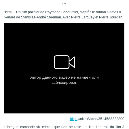
***
1950
- Un film policier de Raymond Leboursier, d'après le roman
Crimes à
vendre
de Stanislas-André Steeman. Avec Pierre Larquey et Pierre Jourdan.
https
://ok.ru/video/3514583222800
L'intrigue comporte six crimes que rien ne relie : le film tiendrait du film à