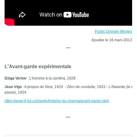
Public Domain Movies
Ajoutée le 16 mars 2013
***
L'Avant-garde expérimenta
le
Dziga Vertov
: L'homme à la caméra, 1929
Jean Vigo
: A propos de Nice, 1929 - Zéro de conduite, 1933 - L'Atalante (le ch
passe), 1934
https://www.fr-tul.cz/clanky/histoire-du-cinema/avant-garde.html
***