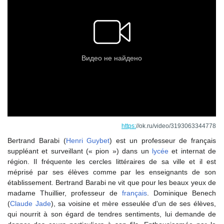
https:
//ok.ru/video/3193063344778
Bertrand Barabi (
Henri Guybet
) est un professeur de français
suppléant et surveillant (« pion ») dans un
lycée
et internat de
région. Il fréquente les cercles littéraires de sa ville et il est
méprisé par ses élèves comme par les enseignants de son
établissement. Bertrand Barabi ne vit que pour les beaux yeux de
madame Thuillier, professeur de
français
. Dominique Benech
(
Claude Jade
), sa voisine et mère esseulée d'un de ses élèves,
qui nourrit à son égard de tendres sentiments, lui demande de