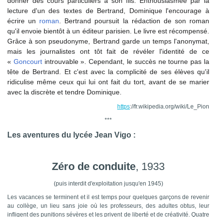
donner des cours particuliers à son fils. Enthousiasmée par la
lecture d'un des textes de Bertrand, Dominique l'encourage à
écrire un
roman
. Bertrand poursuit la rédaction de son roman
qu'il envoie bientôt à un éditeur parisien. Le livre est récompensé.
Grâce à son pseudonyme, Bertrand garde un temps l'anonymat,
mais les journalistes ont tôt fait de révéler l'identité de ce
«
Goncourt
introuvable ». Cependant, le succès ne tourne pas la
tête de Bertrand. Et c'est avec la complicité de ses élèves qu'il
ridiculise même ceux qui lui ont fait du tort, avant de se marier
avec la discrète et tendre Dominique.
https
://fr.wikipedia.org/wiki/Le_Pion
***
Les aventures du lycée Jean Vigo :
Zéro de conduite
, 1933
(puis interdit d'exploitation jusqu'en 1945)
Les vacances se terminent et il est temps pour quelques garçons de revenir
au collège, un lieu sans joie où les professeurs, des adultes obtus, leur
infligent des punitions sévères et les privent de liberté et de créativité. Quatre