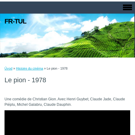
FR-TUL
Úvod
»
Histoire du cinéma
»
Le pion - 1978
Le pion - 1978
Une comédie de Christian Gion. Avec Henri Guybet, Claude Jade, Claude
Piéplu, Michel Galabru, Claude Dauphin.