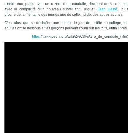
d'entre eux, punis avec un « zéro » de conduite, décident de se rebeller,
avec la complicité d'un nouveau surveillant, Huguet (
Jean Dasté
), plus
proche de la mentalité des jeunes que de celle, rigide, des autres adultes.
C'est ainsi que se déchaîne une bataille le jour de la fête du collège, les
adultes ont le dessous et les garçons peuvent courir sur les toits, enfin libres.
https
://fr.wikipedia.org/wiki/Z%C3%A9ro_de_conduite_(film)