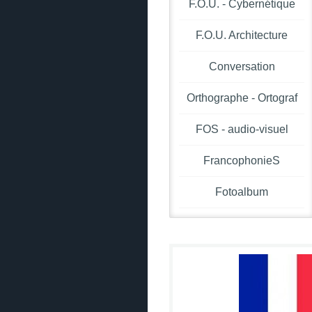
F.O.U. - Cybernétique
F.O.U. Architecture
Conversation
Orthographe - Ortograf
FOS - audio-visuel
FrancophonieS
Fotoalbum