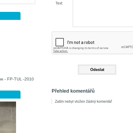
Text:
que - FP-TUL -2010
Přehled komentářů
Zatím nebyl vložen žádný komentář