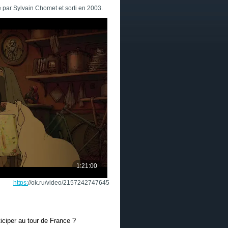
 par Sylvain Chomet et sorti en 2003.
https:
//ok.ru/video/2157242747645
iciper au tour de France ?