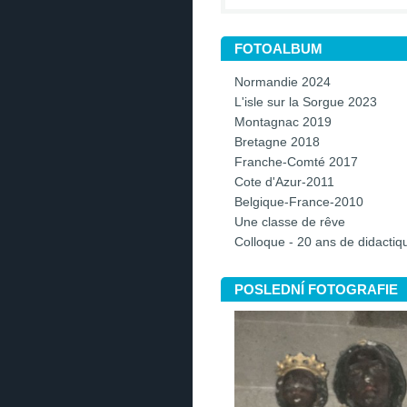
FOTOALBUM
Normandie 2024
L'isle sur la Sorgue 2023
Montagnac 2019
Bretagne 2018
Franche-Comté 2017
Cote d'Azur-2011
Belgique-France-2010
Une classe de rêve
Colloque - 20 ans de didacti
POSLEDNÍ FOTOGRAFIE