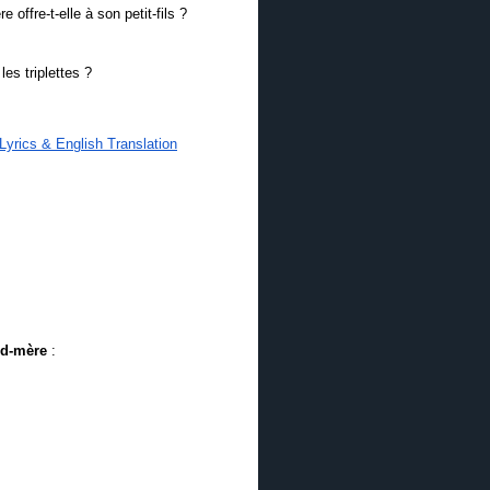
offre-t-elle à son petit-fils ?
es triplettes ?
yrics & English Translation
and-mère
: