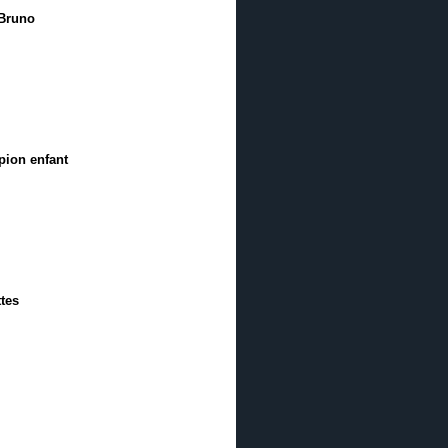
 Bruno
pion enfant
ttes