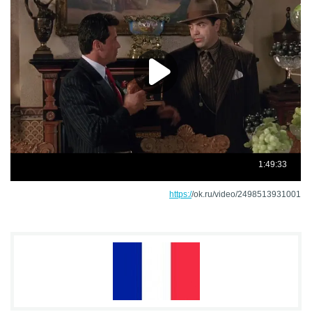
https:/
/ok.ru/video/2498513931001