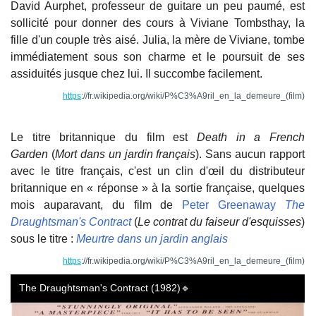
David Aurphet, professeur de guitare un peu paumé, est
sollicité pour donner des cours à Viviane Tombsthay, la
fille d'un couple très aisé. Julia, la mère de Viviane, tombe
immédiatement sous son charme et le poursuit de ses
assiduités jusque chez lui. Il succombe facilement.
https
://fr.wikipedia.org/wiki/P%C3%A9ril_en_la_demeure_(film)
Le titre britannique du film est
Death in a French
Garden
(
Mort dans un jardin français
). Sans aucun rapport
avec le titre français, c'est un clin d'œil du distributeur
britannique en « réponse » à la sortie française, quelques
mois auparavant, du film de
Peter Greenaway
The
Draughtsman's Contract
(
Le contrat du faiseur d'esquisses
)
sous le titre :
Meurtre dans un jardin anglais
https
://fr.wikipedia.org/wiki/P%C3%A9ril_
en_la_demeure_(film)