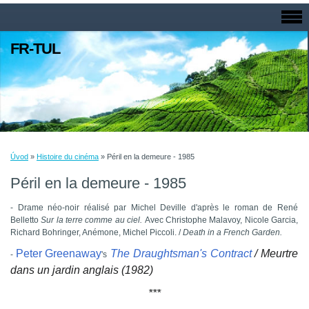
FR-TUL
Úvod
»
Histoire du cinéma
»
Péril en la demeure - 1985
Péril en la demeure - 1985
- Drame néo-noir réalisé par Michel Deville d'après le roman de René
Belletto
Sur la terre comme au ciel.
Avec Christophe Malavoy, Nicole Garcia,
Richard Bohringer, Anémone, Michel Piccoli. /
Death in a French Garden.
Peter Greenaway
The Draughtsman's Contract
/ Meurtre
-
's
dans un jardin anglais (1982)
***