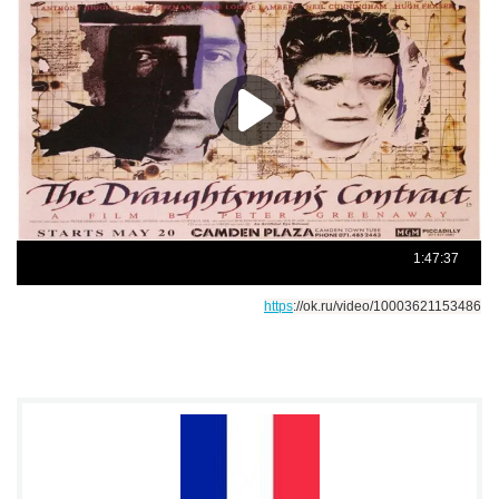
https
://ok.ru/video/10003621153486