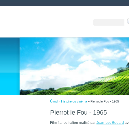
Úvod
»
Histoire du cinéma
»
Pierrot le Fou - 1965
Pierrot le Fou - 1965
Film franco-italien réalisé par
Jean-Luc Godard
av