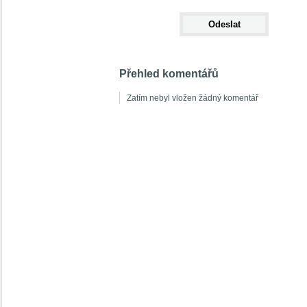
Přehled komentářů
Zatím nebyl vložen žádný komentář