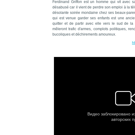
Ferdinand Griffon est un homme qui vit avec s
désabusé car il vient de perdre son emploi à la télé
désolante soirée mondaine chez ses beaux-parents
qui est venue garder ses enfants est une ancie
quitter et de partir avec elle vers le sud de l
mêleront trafic d'armes, complots politiques, re
bucoliques et déchirements amoureux.
h