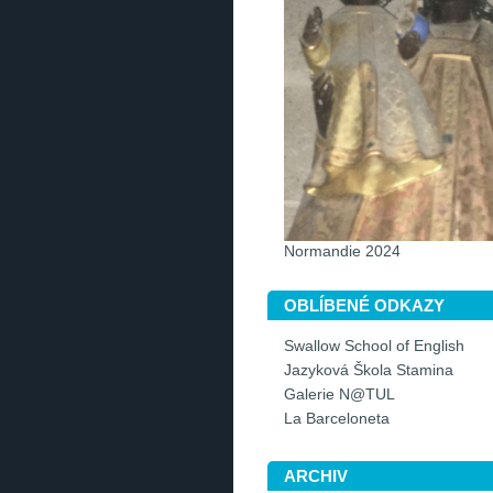
Normandie 2024
OBLÍBENÉ ODKAZY
Swallow School of English
Jazyková Škola Stamina
Galerie N@TUL
La Barceloneta
ARCHIV