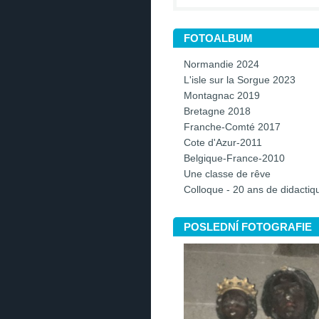
FOTOALBUM
Normandie 2024
L'isle sur la Sorgue 2023
Montagnac 2019
Bretagne 2018
Franche-Comté 2017
Cote d'Azur-2011
Belgique-France-2010
Une classe de rêve
Colloque - 20 ans de didacti
POSLEDNÍ FOTOGRAFIE