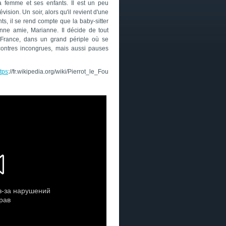
a femme et ses enfants. Il est un peu
vision. Un soir, alors qu'il revient d'une
, il se rend compte que la baby-sitter
nne amie, Marianne. Il décide de tout
a France, dans un grand périple où se
ncontres incongrues, mais aussi pauses
ttps
://fr.wikipedia.org/wiki/Pierrot_le_Fou