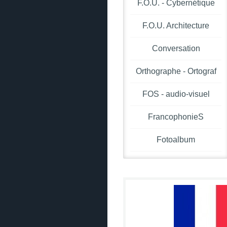
F.O.U. - Cybernétique
F.O.U. Architecture
Conversation
Orthographe - Ortograf
FOS - audio-visuel
FrancophonieS
Fotoalbum