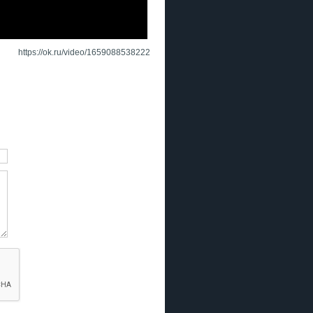
https://ok.ru/video/1659088538222