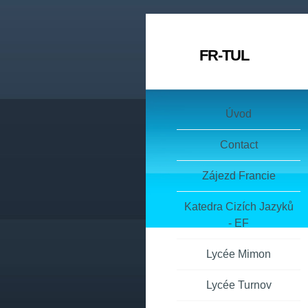
FR-TUL
Úvod
Contact
Zájezd Francie
Katedra Cizích Jazyků
- EF
Lycée Mimon
Lycée Turnov