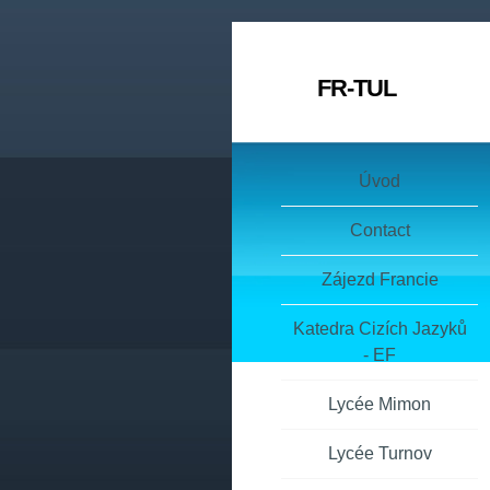
FR-TUL
Úvod
Contact
Zájezd Francie
Katedra Cizích Jazyků
- EF
Lycée Mimon
Lycée Turnov