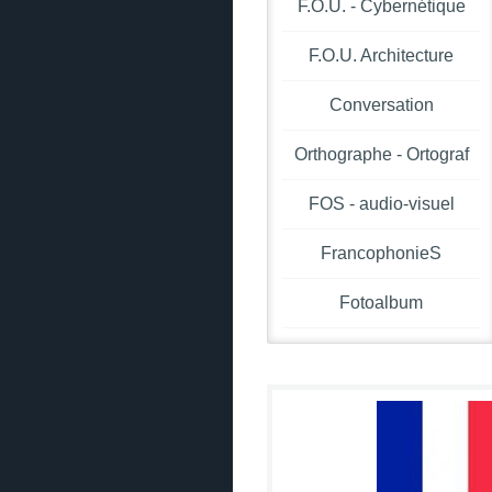
F.O.U. - Cybernétique
F.O.U. Architecture
Conversation
Orthographe - Ortograf
FOS - audio-visuel
FrancophonieS
Fotoalbum