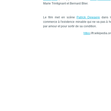
Marie Trintignant et Bernard Blier.
Le film met en scène
Patrick Dewaere
dans le
commerce à l'existence minable qui ne va pas à hés
par amour et pour sortir de sa condition.
https
://fr.wikipedia