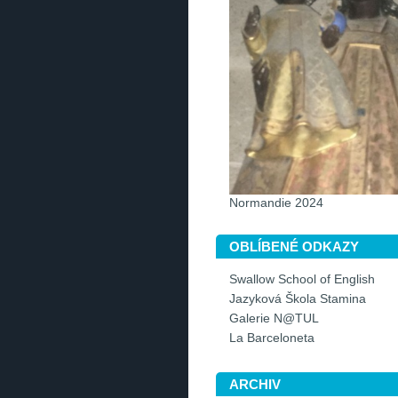
Normandie 2024
OBLÍBENÉ ODKAZY
Swallow School of English
Jazyková Škola Stamina
Galerie N@TUL
La Barceloneta
ARCHIV