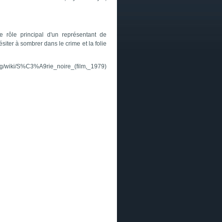
 rôle principal d'un représentant de
iter à sombrer dans le crime et la folie
.org/wiki/S%C3%A9rie_noire_(film,_1979)