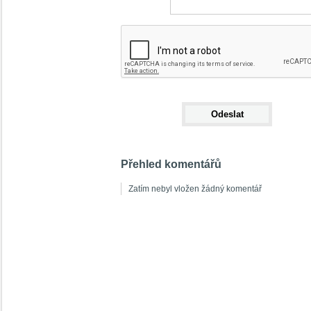
Přehled komentářů
Zatím nebyl vložen žádný komentář