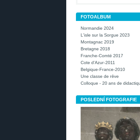
FOTOALBUM
Normandie 2024
L'isle sur la Sorgue 2023
Montagnac 2019
Bretagne 2018
Franche-Comté 2017
Cote d'Azur-2011
Belgique-France-2010
Une classe de rêve
Colloque - 20 ans de didacti
POSLEDNÍ FOTOGRAFIE