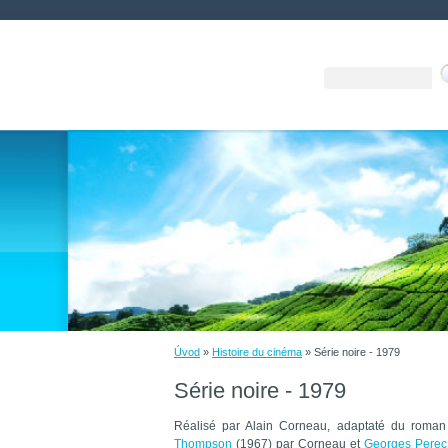
Úvod
»
Histoire du cinéma
»
Série noire - 1979
Série noire - 1979
Réalisé par Alain Corneau, adaptaté du roma
Thompson
(1967) par Corneau et
Georges Perec