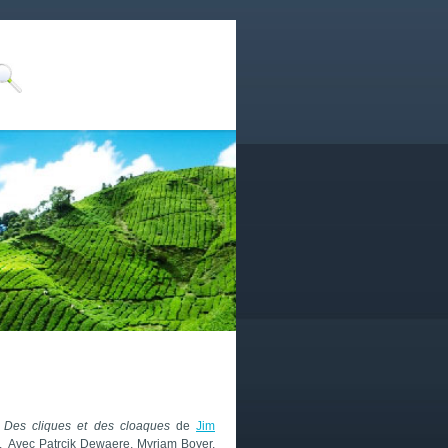
n
Des cliques et des cloaques
de
Jim
. Avec Patrcik Dewaere, Myriam Boyer,