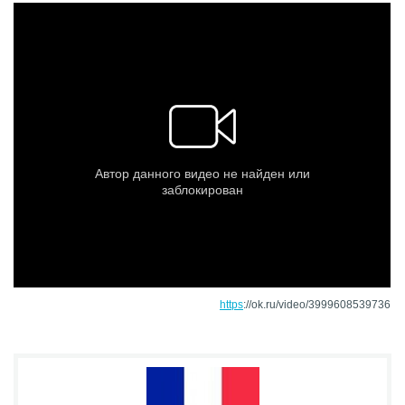
https
://ok.ru/video/3999608539736