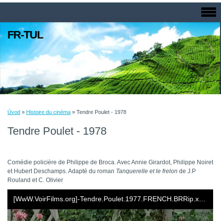
FR-TUL
Úvod
»
Histoire du cinéma
»
Tendre Poulet - 1978
Tendre Poulet - 1978
Comédie policière de Philippe de Broca. Avec Annie Girardot, Philippe Noiret
et Hubert Deschamps. Adapté du roman
Tanquerelle et le frelon
de J.P
Rouland et C. Olivier