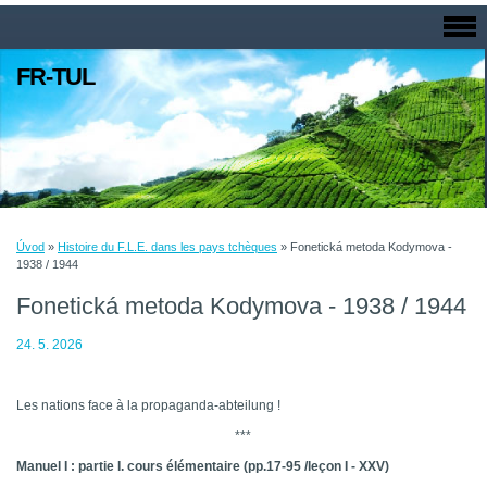
FR-TUL
Úvod
»
Histoire du F.L.E. dans les pays tchèques
»
Fonetická metoda Kodymova -
1938 / 1944
Fonetická metoda Kodymova - 1938 / 1944
24. 5. 2026
Les nations face à la propaganda-abteilung !
***
Manuel I : partie I. cours élémentaire (pp.17-95 /leçon I - XXV)