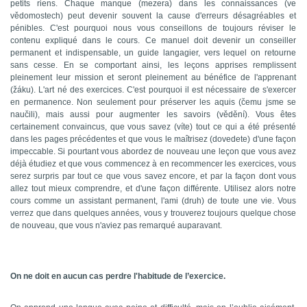
petits riens.
Chaque manque
(mezera)
dans les connaissances (
ve
v
ědomostech) peut devenir
souvent
l
a cause d'erreurs désagréables
et
pé
nibles. C'est pourquoi nous vous conseillons de toujours réviser
le
contenu expli
qué dans le cours. C
e manuel doit devenir un conseiller
per
manent et indispensable, un guide langagier,
vers lequel on retourne
sans cesse. En se comportant ainsi, les le
çons apprises remplissent
pleinement
leur mission et seront pleinement au bénéfice de
l'apprenant
(
žáku
). L'art né des exercices. C'est pourquoi il est nécessaire de s'exercer
en permanence. Non seulement pour préserver les aquis (
čemu jsme se
naučili),
mais aussi pour augmenter les savoirs
(vědění). Vous
êtes
certainement convaincus, que vous
savez
(
víte)
tout ce qui a été présenté
dans les pages précédentes
et
que vous le maîtrisez (dovedete) d'une façon
impeccable.
Si pourtant vous abordez
de nouveau une leçon que vous avez
déjà étudiez et que vous commencez à en recommencer les exercices, vous
serez surpris par tout ce que vous savez encore, et par la façon dont vous
allez tout mieux comprendre, et d'une façon différente. Utilisez alors notre
cours comme un assistant permanent, l'ami (druh) de toute une vie. Vous
verrez que dans quelques années, vous y trouverez toujours quelque chose
de nouveau, que vous n'aviez pas remarqué auparavant.
On ne doit en aucun cas perdre l'habitude de l’exercice.