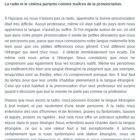
La radio et le cinéma parlants comme maîtres de la prononciation.
À l'époque où nous n'avions pas la radio, apprendre la bonne prononciation
était très difficile. Aucun professeur, même s'il était natif du pays dont nous
apprenons la langue, n'aurait pu suffire. Si l'on regarde autour de soi, on voit
que dans notre propre prononciation il existe de petites déviations que nous
ne percevons pas, parce que nous connaissons notre langue maternelle trop
bien pour que ces petites différences nous gênent. C'est différent pour
l'étranger qui vient chez nous : il détecte immédiatement ces écarts. De
même cela nous arrive à l'étranger. Nous constatons que nous ne
comprenons pas également tous les locuteurs natifs. Même les personnes
qui maîtrisent très bien une langue étrangère se plaignent que, par exemple,
lorsqu'elles vont au théâtre, elles n'y comprennent presque rien. Il leur faut
du temps pour que leur oreille s'habitue pleinement à la langue étrangère.
Celui qui s'est habitué à la prononciation d'un seul professeur est surpris
quand il découvre que tout le monde ne parle pas comme ce professeur.
Depuis que nous avons la radio, nous pouvons écouter la langue étrangère
à tout instant, et pas seulement d'une seule personne. À la radio nous
entendons des voix d'hommes et de femmes, graves ou fantaisistes, basses
et aiguës, posées ou rapides ; tout cela nous offre un précieux substitut au
séjour dans le pays étranger. Nous entendons aussi chanter dans la langue
étrangère, ce qui a une valeur tout à fait exceptionnelle. Il arrivera
certainement que si nous syntonisons une station étrangère, nous ne
comprendrons pas beaucoup au début, même si nous comprenons tout ce