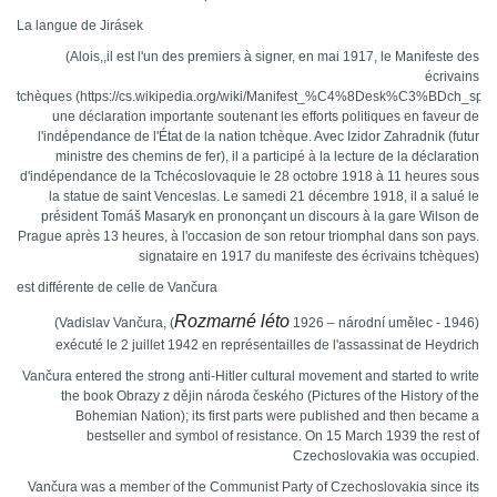
La langue de
Jirásek
(Alois,,il est l'un des premiers à signer, en mai 1917, le Manifeste des
écrivains
tchèques (https://cs.wikipedia.org/wiki/Manifest_%C4%8Desk%C3%BDch_spi
une déclaration importante soutenant les efforts politiques en faveur de
l'indépendance de l'État de la nation tchèque. Avec Izidor Zahradnik (futur
ministre des chemins de fer), il a participé à la lecture de la déclaration
d'indépendance de la Tchécoslovaquie le 28 octobre 1918 à 11 heures sous
la statue de saint Venceslas. Le samedi 21 décembre 1918, il a salué le
président Tomáš Masaryk en prononçant un discours à la gare Wilson de
Prague après 13 heures, à l'occasion de son retour triomphal dans son pays.
signataire en 1917 du manifeste des écrivains tchèques)
est différente de celle de
Vančura
Rozmarné léto
(Vadislav
Vančura, (
1926 – národní umělec - 1946)
exécuté le 2 juillet 1942 en représentailles de l'assassinat de Heydrich
Vančura entered the strong anti-Hitler cultural movement and started to write
the book Obrazy z dějin národa českého (Pictures of the History of the
Bohemian Nation); its first parts were published and then became a
bestseller and symbol of resistance. On 15 March 1939 the rest of
Czechoslovakia was occupied.
Vančura was a member of the Communist Party of Czechoslovakia since its