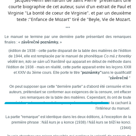
"Jacques-Henri Bernardin de Saint Pierre" présentant une
courte biographie de cet auteur, suivi d'un extrait de Paul et
Virginie "La bonté de coeur de Virginie". et par un deuxième
texte :"Enfance de Mozart" tiré de "Beyle, Vie de Mozart.
***
Le manuel
se termine par une dernière partie présentant des remarques
finales : «
závěrečné poznámky.
»
(édition de 1938 - cette partie disparait de la table des matières de l'édition
de 1944, elle est remplacée par le manuel de phonétique
Co má z fonetiky
věděti ten, kdo se sám učí franštině
qui apparait en début de méthode dans
l'édition de 1938 - mais en réalité, cette partie apparait entre les leçons XXIII
et XXIV du 3ème cours. Elle porte le titre "
poznámky"
sans le qualificatif
"
závěrečné
"
On peut supposer que cette "dernière partie" a d'abord été censurée et les
auteurs, prétendant se conformer aux exigences de la censure, ont effacer
ces remarques de la table des matières. Cependant, ils ont de toute
évidence trouver la solution pour préserver cette partie en la cachant à
PORTRÉT
l'intérieur du manuel.
La partie "remarque" est identique dans les deux éditions, à l'exception de la
première phrase : Náš kurs je u konce (1938) /
Náš kurs se blíží ke konci.
(1944)