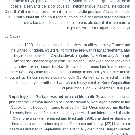
reproché à Dyk, par exemple, par F. X. Šalda. Selon lui, Dyk avait fait de la
poésie la servante de la politique et il s’étonnait que, nationaliste corps et
âme, il n’ait pas su adresser avant tout son activité poétique à la nation, mais
qu’il l’ait surtout utilisée pour rendre les coups à ses adversaires politiques
qui attaquaient le parti national démocrate dont il était membre. »
https://cs.wikipedia.org/wiki/Viktor_Dyk
ou
Čapek
(
In 1938, it became clear that the Western allies, namely France and
the United Kingdom, would fail to fulfil the pre-war treaty agreements, and
they refused to defend Czechoslovakia against Nazi Germany. Although
offered the chance to go to exile in England, Čapek refused to leave his
country – even though the Nazi Gestapo had named him "public enemy
number two".[36] While repairing flood damage to his family's summer house
in Stará Huť, he contracted a common cold.[31] As he had suffered all his life
from spondyloarthritis and was also a heavy smoker, Karel Čapek died
of pneumonia, on 25 December 1938.[34]
Surprisingly, the Gestapo was not aware of his death. Several months later,
just after the German invasion of Czechoslovakia, Nazi agents came to the
Čapek family house in Prague to arrest him.[12] Upon discovering that he
had already been dead for some time, they arrested and interrogated his wife
Olga. She was later released and lived until 1968; she died onstage of a
heart attack while performing one of her husband's plays.[37] His brother
Josef was arrested in September and eventually died in the Bergen-Belsen
concentration camp in April 1945
-