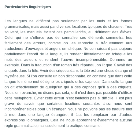
Particularités linguistiques.
Les langues ne diffèrent pas seulement par les mots et les formes
grammaticales, mais aussi par diverses locutions typiques de chacune. Très
souvent, les manuels évitent ces particularités, au détriment des élèves.
Celui qui ne s’efforce pas de connaître ces éléments commettra très
facilement des erreurs, comme on les reproche si fréquemment aux
traducteurs d’ouvrages étrangers en tchèque. Ne connaissant pas toujours
parfaitement l’esprit de la langue, ils rendent littéralement en tchèque les
mots des auteurs et rendent l’œuvre incompréhensible. Donnons un
exemple. Dans la traduction d’un roman très répandu, on lit que X avait des
criquets dans la tête. Avoir des criquets dans la tête est une chose étrange et
mystérieuse. Si l’on consulte un bon dictionnaire, on constate que dans cette
langue le même mot désigne les criquets et les caprices. Dans cette langue
on dit effectivement de quelqu’un qui a des caprices qu’il a des criquets.
Nous, en revanche, ne disons pas cela, et il n’est donc pas possible d’utiliser
cette métaphore. Éviter cette erreur n’est toutefois pas si difficile. Il est plus
grave de savoir que certaines locutions courantes chez nous sont
incompréhensibles pour un étranger. Nous ne pouvons pas les traduire mot
à mot dans une langue étrangère, il faut les remplacer par d’autres
expressions idiomatiques. Cela ne nous apprennent évidemment aucune
règle grammaticale, mais seulement la pratique constante.