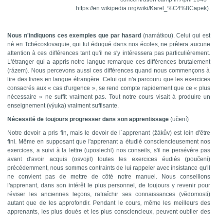
https://en.wikipedia.org/wiki/Karel_%C4%8Capek)
.
Nous n'indiquons ces exemples que par hasard
(
namátkou).
Celui qui est
né en Tchécoslovaquie, qui fut éduqué dans nos écoles, ne prêtera aucune
attention à ces différences tant qu'il ne s'y intéressera pas particulièrement.
L'étranger qui a appris notre langue remarque ces différences b
rutalement
(
rázem).
Nous percevons aussi ces différences quand nous commençons à
lire des livres en langue étrangère. Celui qui n'a parcouru que les exercices
consacrés aux « cas d'urgence », se rend compte rapidement que ce « plus
nécessaire » ne suffit vraiment pas.
Tout notre cours visa
it à produire un
enseignement (
výuka) vr
aiment suffisante.
Nécessité de toujours progresser dans son apprentissage
(
učení
)
Notre devoir a pris fin, mais le devoir de
l´
apprenant (
žákův
) est loin d'être
fini. Même en supposant que l'apprenant a étudié consciencieusement nos
exercices, a suivi à la lettre (
uposlechl
) nos conseils,
s
'il ne persévère pas
avant d'avoir acquis (osvojil)
toutes les
exercices éudiés
(poučení)
précédemment, nous sommes contraints de lui rappeler avec insistance qu'il
ne convient pas de
mettre de
côté notre manuel. Nous conseillons
l'apprenant, dans son intérêt le plus personnel, de toujours y revenir pour
réviser les anciennes leçons, rafraîchir ses connaissances (
vědomostí
)
autant que de les approfondir. Pendant le cours, même
les
meilleurs
des
apprenants
,
les
plus doués et
les
plus
consciencieux,
peuvent oublier des