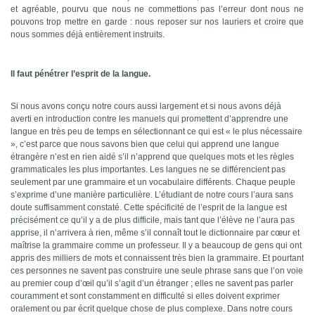
et agréable, pourvu que nous ne commettions pas l’erreur dont nous ne
pouvons trop mettre en garde : nous reposer sur nos lauriers et croire que
nous sommes déjà entièrement instruits.
Il faut pénétrer l’esprit de la langue.
Si nous avons conçu notre cours aussi largement et si nous avons déjà
averti en introduction contre les manuels qui promettent d’apprendre une
langue en très peu de temps en sélectionnant ce qui est « le plus nécessaire
», c’est parce que nous savons bien que celui qui apprend une langue
étrangère n’est en rien aidé s’il n’apprend que quelques mots et les règles
grammaticales les plus importantes. Les langues ne se différencient pas
seulement par une grammaire et un vocabulaire différents. Chaque peuple
s’exprime d’une manière particulière. L’étudiant de notre cours l’aura sans
doute suffisamment constaté. Cette spécificité de l’esprit de la langue est
précisément ce qu’il y a de plus difficile, mais tant que l’élève ne l’aura pas
apprise, il n’arrivera à rien, même s’il connaît tout le dictionnaire par cœur et
maîtrise la grammaire comme un professeur. Il y a beaucoup de gens qui ont
appris des milliers de mots et connaissent très bien la grammaire. Et pourtant
ces personnes ne savent pas construire une seule phrase sans que l’on voie
au premier coup d’œil qu’il s’agit d’un étranger ; elles ne savent pas parler
couramment et sont constamment en difficulté si elles doivent exprimer
oralement ou par écrit quelque chose de plus complexe. Dans notre cours