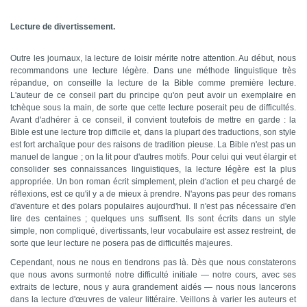
Lecture de divertissement.
Outre les journaux, la lecture de loisir mérite notre attention. Au début, nous
recommandons une lecture légère. Dans une méthode linguistique très
répandue, on conseille la lecture de la Bible comme première lecture.
L'auteur de ce conseil part du principe qu'on peut avoir un exemplaire en
tchèque sous la main, de sorte que cette lecture poserait peu de difficultés.
Avant d'adhérer à ce conseil, il convient toutefois de mettre en garde : la
Bible est une lecture trop difficile et, dans la plupart des traductions, son style
est fort archaïque pour des raisons de tradition pieuse. La Bible n'est pas un
manuel de langue ; on la lit pour d'autres motifs. Pour celui qui veut élargir et
consolider ses connaissances linguistiques, la lecture légère est la plus
appropriée. Un bon roman écrit simplement, plein d'action et peu chargé de
réflexions, est ce qu'il y a de mieux à prendre. N'ayons pas peur des romans
d'aventure et des polars populaires aujourd'hui. Il n'est pas nécessaire d'en
lire des centaines ; quelques uns suffisent. Ils sont écrits dans un style
simple, non compliqué, divertissants, leur vocabulaire est assez restreint, de
sorte que leur lecture ne posera pas de difficultés majeures.
Cependant, nous ne nous en tiendrons pas là. Dès que nous constaterons
que nous avons surmonté notre difficulté initiale — notre cours, avec ses
extraits de lecture, nous y aura grandement aidés — nous nous lancerons
dans la lecture d'œuvres de valeur littéraire. Veillons à varier les auteurs et