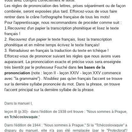
vous avez compris correctement le texte.
Les règles de prononciation des lettres, prises séparément ou de façon
combinée, seront exposées plus tard. Efforcez-vous de vous faire
rentrer dans le crâne l'orthographe française de tous les mots!
Pour l'apprentissage, nous recommandons de procéder comme suit :
1.Recouvrez d'un papier la transcription phonétique et lisez le texte
français !
2. Recouvrez d'un papier le texte français, lisez la transcription
phonétique et en même temps écrivez le texte français!
3. Retraduisez en français la traduction du texte en tchèque !
Efforcez-vous de prononcer suivant les règles que nous avons vues
auparavant. La prononciation exacte et précise vous sera enseignée
très bientôt par le professeur Fouché dans
les bases de la
prononciation
(note : leçon II - leçon XXIV - leçon XXV commence
avec "la grammaire") . N'oubliez pas qu'en français l'accent se trouve
sur la dernière syllabe prononcée du mot. Dans la phrase, on trouve
l'accent principal sur la dernière syllabe de la phrase.
Dans la manuel I,
leçon III (p.30)- dans l'édition de 1938 ont trouve : "Nous sommes à Prague,
en Tchécoslovaquie
."
Dans l'édition de 1944 : "Nous sommes à Prague." Si la "Tchécoslovaquie" a
disparu du manuel, elle n'a pas été remplacée (par le "Protectorat"/