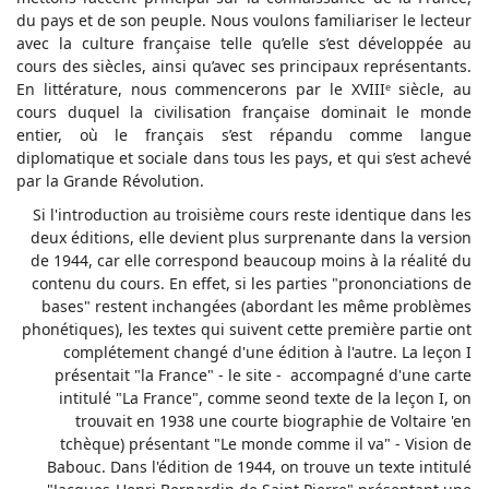
du pays et de son peuple. Nous voulons familiariser le lecteur
avec la culture française telle qu’elle s’est développée au
cours des siècles, ainsi qu’avec ses principaux représentants.
En littérature, nous commencerons par le XVIIIᵉ siècle, au
cours duquel la civilisation française dominait le monde
entier, où le français s’est répandu comme langue
diplomatique et sociale dans tous les pays, et qui s’est achevé
par la Grande Révolution.
Si l'introduction au troisième cours reste identique dans les
deux éditions, elle devient plus surprenante dans la version
de 1944, car elle correspond beaucoup moins à la réalité du
contenu du cours. En effet, si les parties "prononciations de
bases" restent inchangées (abordant les même problèmes
phonétiques), les textes qui suivent cette première partie ont
complétement changé d'une édition à l'autre. La leçon I
présentait "la France" - le site - accompagné d'une carte
intitulé "La France", comme seond texte de la leçon I, on
trouvait en 1938 une courte biographie de Voltaire 'en
tchèque) présentant "Le monde comme il va" - Vision de
Babouc. Dans l'édition de 1944, on trouve un texte intitulé