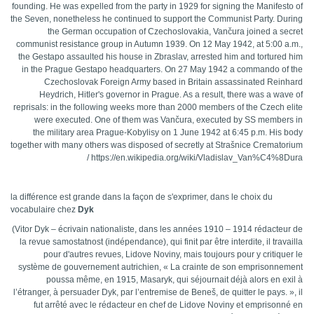
founding. He was expelled from the party in 1929 for signing the Manifesto of
the Seven, nonetheless he continued to support the Communist Party. During
the German occupation of Czechoslovakia, Vančura joined a secret
communist resistance group in Autumn 1939. On 12 May 1942, at 5:00 a.m.,
the Gestapo assaulted his house in Zbraslav, arrested him and tortured him
in the Prague Gestapo headquarters. On 27 May 1942 a commando of the
Czechoslovak Foreign Army based in Britain assassinated Reinhard
Heydrich, Hitler's governor in Prague. As a result, there was a wave of
reprisals: in the following weeks more than 2000 members of the Czech elite
were executed. One of them was Vančura, executed by SS members in
the military area Prague-Kobylisy on 1 June 1942 at 6:45 p.m. His body
together with many others was disposed of secretly at Strašnice Crematorium
/ https://en.wikipedia.org/wiki/Vladislav_Van%C4%8Dura
l
a différence est grande dans la façon de s'exprimer, dans le choix du
vocabulaire chez
Dyk
(Vitor Dyk – écrivain nationaliste, dans les années 1910 – 1914 rédacteur de
la revue samostatnost (indépendance), qui finit par être interdite, il travailla
pour d'autres revues, Lidove Noviny, mais toujours pour y critiquer le
système de gouvernement autrichien,
« La crainte de son emprisonnement
poussa même, en 1915, Masaryk, qui séjournait déjà alors en exil à
l’étranger, à persuader Dyk, par l’entremise de Beneš, de quitter le pays. », il
fut arrêté avec le rédacteur en chef de Lidove Noviny et emprisonné en