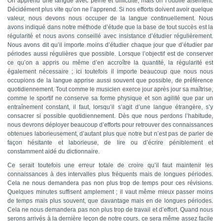
On apprend une langue avec peine et difficulté, mais on l’oublie aisément.
Décidément plus vite qu’on ne l’apprend. Si nos efforts doivent avoir quelque
valeur, nous devons nous occuper de la langue continuellement. Nous
avons indiqué dans notre méthode d’étude que la base de tout succès est la
régularité et nous avons conseillé avec insistance d’étudier régulièrement.
Nous avons dit qu’il importe moins d’étudier chaque jour que d’étudier par
périodes aussi régulières que possible. Lorsque l’objectif est de conserver
ce qu’on a appris ou même d’en accroître la quantité, la régularité est
également nécessaire ; ici toutefois il importe beaucoup que nous nous
occupions de la langue apprise aussi souvent que possible, de préférence
quotidiennement. Tout comme le musicien exerce jour après jour sa maîtrise,
comme le sportif ne conserve sa forme physique et son agilité que par un
entraînement constant, il faut, lorsqu’il s’agit d’une langue étrangère, s’y
consacrer si possible quotidiennement. Dès que nous perdons l’habitude,
nous devrons déployer beaucoup d’efforts pour retrouver des connaissances
obtenues laborieusement, d’autant plus que notre but n’est pas de parler de
façon hésitante et laborieuse, de lire ou d’écrire péniblement et
constamment aidé du dictionnaire.
Ce serait toutefois une erreur totale de croire qu’il faut maintenir les
connaissances à des intervalles plus fréquents mais de longues périodes.
Cela ne nous demandera pas non plus trop de temps pour ces révisions.
Quelques minutes suffisent amplement ; il vaut même mieux passer moins
de temps mais plus souvent, que davantage mais en de longues périodes.
Cela ne nous demandera pas non plus trop de travail et d’effort. Quand nous
serons arrivés à la dernière leçon de notre cours, ce sera même assez facile