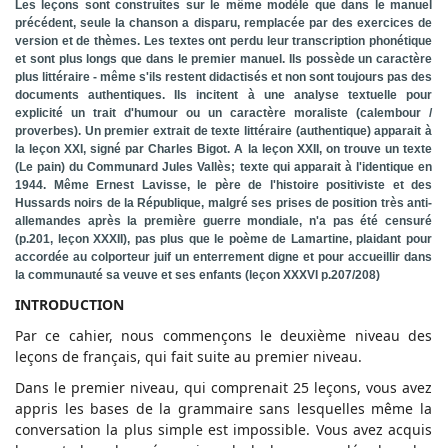
Les leçons sont construites sur le même modèle que dans le manuel
précédent, seule la chanson a disparu, remplacée par des exercices de
version et de thèmes. Les textes ont perdu leur transcription phonétique
et sont plus longs que dans le premier manuel. Ils possède un caractère
plus littéraire - même s'ils restent didactisés et non sont toujours pas des
documents authentiques. Ils incitent à une analyse textuelle pour
explicité un trait d'humour ou un caractère moraliste (calembour /
proverbes). Un premier extrait de texte littéraire (authentique) apparait à
la leçon XXI, signé par Charles Bigot. A la leçon XXII, on trouve un texte
(Le pain) du Communard Jules Vallès; texte qui apparait à l'identique en
1944. Même Ernest Lavisse, le père de l'histoire positiviste et des
Hussards noirs de la République, malgré ses prises de position très anti-
allemandes après la première guerre mondiale, n'a pas été censuré
(p.201, leçon XXXII), pas plus que le poème de Lamartine, plaidant pour
accordée au colporteur juif un enterrement digne et pour accueillir dans
la communauté sa veuve et ses enfants (leçon XXXVI p.207/208)
INTRODUCTION
Par ce cahier, nous commençons le deuxième niveau des
leçons de français, qui fait suite au premier niveau.
Dans le premier niveau, qui comprenait 25 leçons, vous avez
appris les bases de la grammaire sans lesquelles même la
conversation la plus simple est impossible. Vous avez acquis