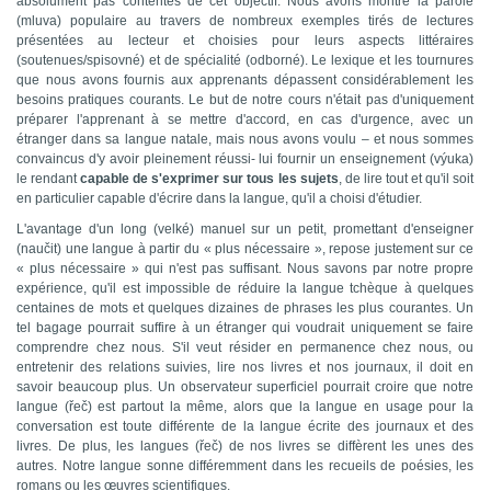
absolument pas contentés de cet objectif. Nous avons montré la parole
(mluva) populaire au travers
de nombreux exemples
tirés de lectures
présentées au lecteur et choisies pour
leurs
a
spects
littéraires
(soutenues/spisovné) et de spécialité (odborné).
Le lexi
que et les tournures
que nous avons fournis aux apprenants
d
épassent
considérablement les
besoins pr
atiques courants
.
Le but de notre cours n'était pas d'uniquement
préparer l'apprenant à se mettre d'accord, en cas d'urgence, avec un
étranger dans sa langue natale, mais nous avons voulu – et nous sommes
convaincus d'y avoir pleinement réussi- lui fournir un enseignement (v
ý
uka)
le rendant
capable de s'exprimer sur tous les sujets
, de lire tout et
qu'il soit
en particulier capable d'écrire dans la langue, qu'il a choisi d'étudier.
L
'avantage d'un long (velké) manuel sur un petit, promettant d'enseigner
(
naučit)
une langue à partir du « plus nécessaire »,
repose justement sur
ce
« plus nécessaire » qui n'est pas suffisant. Nous savons par notre propre
expérience, qu'il est impossible de réduire la langue tchèque à quelques
centaines de mots et quelques dizaines de phrases les plus courantes. Un
tel bagage pourrait suffire à un étranger qui voudrait uniquement se faire
comprendre chez nous. S'il veut résider en permanence chez nous, ou
entretenir des relations suivies, lire nos livres et nos journaux, il doit en
savoir beaucoup plus. Un observateur superficiel pourrait croire que notre
langue
(řeč)
est partout la même, alors que la langue en usage pour la
conversation est toute différente de la langue écrite des journaux et des
livres. De plus, les langues
(řeč)
de nos livres se diffèrent les unes des
autres.
Notre la
ngue sonne différemment dans les recueils de poésies, les
romans ou les œuvres scientifiques.