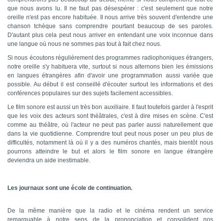
que nous avons lu. Il ne faut pas désespérer : c'est seulement que notre
oreille n'est pas encore habituée. Il nous arrive très souvent d'entendre une
chanson tchèque sans comprendre pourtant beaucoup de ses paroles.
D'autant plus cela peut nous arriver en entendant une voix inconnue dans
une langue où nous ne sommes pas tout à fait chez nous.
Si nous écoutons régulièrement des programmes radiophoniques étrangers,
notre oreille s'y habituera vite, surtout si nous alternons bien les émissions
en langues étrangères afin d'avoir une programmation aussi variée que
possible. Au début il est conseillé d'écouter surtout les informations et des
conférences populaires sur des sujets facilement accessibles.
Le film sonore est aussi un très bon auxiliaire. Il faut toutefois garder à l'esprit
que les voix des acteurs sont théâtrales, c'est à dire mises en scène. C'est
comme au théâtre, où l'acteur ne peut pas parler aussi naturellement que
dans la vie quotidienne. Comprendre tout peut nous poser un peu plus de
difficultés, notamment là où il y a des numéros chantés, mais bientôt nous
pourrons atteindre le but et alors le film sonore en langue étrangère
deviendra un aide inestimable.
Les journaux sont une école de continuation.
De la même manière que la radio et le cinéma rendent un service
remarquable à notre sens de la prononciation et consolident nos