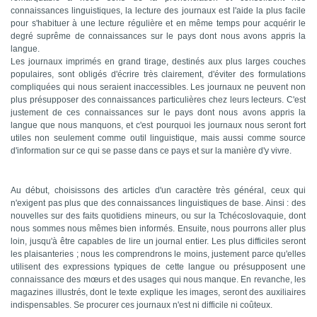
connaissances linguistiques, la lecture des journaux est l'aide la plus facile
pour s'habituer à une lecture régulière et en même temps pour acquérir le
degré suprême de connaissances sur le pays dont nous avons appris la
langue.
Les journaux imprimés en grand tirage, destinés aux plus larges couches
populaires, sont obligés d'écrire très clairement, d'éviter des formulations
compliquées qui nous seraient inaccessibles. Les journaux ne peuvent non
plus présupposer des connaissances particulières chez leurs lecteurs. C'est
justement de ces connaissances sur le pays dont nous avons appris la
langue que nous manquons, et c'est pourquoi les journaux nous seront fort
utiles non seulement comme outil linguistique, mais aussi comme source
d'information sur ce qui se passe dans ce pays et sur la manière d'y vivre.
Au début, choisissons des articles d'un caractère très général, ceux qui
n'exigent pas plus que des connaissances linguistiques de base. Ainsi : des
nouvelles sur des faits quotidiens mineurs, ou sur la Tchécoslovaquie, dont
nous sommes nous mêmes bien informés. Ensuite, nous pourrons aller plus
loin, jusqu'à être capables de lire un journal entier. Les plus difficiles seront
les plaisanteries ; nous les comprendrons le moins, justement parce qu'elles
utilisent des expressions typiques de cette langue ou présupposent une
connaissance des mœurs et des usages qui nous manque. En revanche, les
magazines illustrés, dont le texte explique les images, seront des auxiliaires
indispensables. Se procurer ces journaux n'est ni difficile ni coûteux.