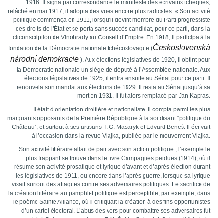
1916. Il signa par corresondance le manifeste des écrivains tchèques,
relâché en mai 1917, il adopta des vues encore plus radicales. « Son activité
politique commença en 1911, lorsqu’il devint membre du Parti progressiste
des droits de l’État et se porta sans succès candidat, pour ce parti, dans la
circonscription de Vinohrady au Conseil d’Empire. En 1918, il participa à la
Československá
fondation de la Démocratie nationale tchécoslovaque (
národní demokracie
)
. Aux élections législatives de 1920, il obtint pour
la Démocratie nationale un siège de député à l’Assemblée nationale. Aux
élections législatives de 1925, il entra ensuite au Sénat pour ce parti. Il
renouvela son mandat aux élections de 1929. Il resta au Sénat jusqu’à sa
mort en 1931. Il fut alors remplacé par Jan Kapras.
Il était d’orientation droitière et nationaliste. Il compta parmi les plus
marquants opposants de la Première République à la soi disant “politique du
Château”, et surtout à ses artisans T. G. Masaryk et Edvard Beneš. Il écrivait
à l’occasion dans la revue Vlajka, publiée par le mouvement Vlajka.
Son activité littéraire allait de pair avec son action politique ; l’exemple le
plus frappant se trouve dans le livre Campagnes perdues (1914), où il
résume son activité prosatique et lyrique d’avant et d’après élection durant
les législatives de 1911, ou encore dans l’après guerre, lorsque sa lyrique
visait surtout des attaques contre ses adversaires politiques. Le sacrifice de
la création littéraire au pamphlet politique est perceptible, par exemple, dans
le poème Sainte Alliance, où il critiquait la création à des fins opportunistes
d’un cartel électoral. L’abus des vers pour combattre ses adversaires fut