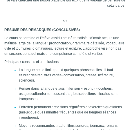
Je vais chercher une raison plausible qui explique la volonté de censure de
cette partie.
***
RESUME DES REMARQUES (CONCLUSIVES)
Le cours se termine et l’élève assidu peut être satisfait d’avoir acquis une
maîtrise large de la langue : prononciation, grammaire détaillée, vocabulaire
utile et tournures idiomatiques, lecture et écriture. L’approche vise non pas
un secours ponctuel mais une compétence complète et variée.
Principaux conseils et conclusions :
La langue ne se limite pas à quelques phrases utiles : il faut
étudier des registres variés (conversation, presse, littérature,
sciences).
Penser dans la langue et assimiler son « esprit » (locutions,
usages culturels) sont essentiels ; les traductions littérales sont
trompeuses.
Entretien permanent : révisions régulières et exercices quotidiens
(mieux quelques minutes fréquentes que de longues séances
irrégulières).
Moyens recommandés : radio, films sonores, journaux, romans