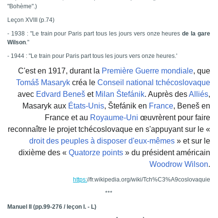
"Bohème".)
Leçon XVIII (p.74)
- 1938 : "Le train pour Paris part tous les jours vers onze heures
de la gare
Wilson
."
- 1944 :
"Le train pour Paris part tous les jours vers onze heures.'
C'est en 1917, durant la
Première Guerre mondiale
, que
Tomáš Masaryk
créa le
Conseil national tchécoslovaque
avec
Edvard Beneš
et
Milan Štefánik
. Auprès des
Alliés
,
Masaryk aux
États-Unis
, Štefánik en
France
, Beneš en
France et au
Royaume-Uni
œuvrèrent pour faire
reconnaître le projet tchécoslovaque en s'appuyant sur le «
droit des peuples à disposer d'eux-mêmes
» et sur le
dixième des «
Quatorze points
» du président américain
Woodrow Wilson
.
https:
//fr.wikipedia.org/wiki/Tch%C3%A9coslovaquie
***
Manuel II (pp.99-276 / leçon I. - L)