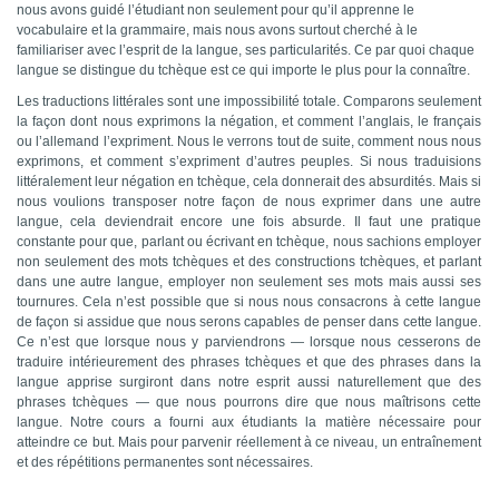
nous avons guidé l’étudiant non seulement pour qu’il apprenne le
vocabulaire et la grammaire, mais nous avons surtout cherché à le
familiariser avec l’esprit de la langue, ses particularités. Ce par quoi chaque
langue se distingue du tchèque est ce qui importe le plus pour la connaître.
Les traductions littérales sont une impossibilité totale. Comparons seulement
la façon dont nous exprimons la négation, et comment l’anglais, le français
ou l’allemand l’expriment. Nous le verrons tout de suite,
c
omment nous nous
exprimons, et comment s’expriment d’autres peuples. Si nous traduisions
littéralement leur négation en tchèque, cela donnerait des absurdités. Mais si
nous voulions transposer notre façon de nous exprimer dans une autre
langue, cela deviendrait encore une fois absurde. Il faut une pratique
constante pour que, parlant ou écrivant en tchèque, nous sachions employer
non seulement des mots tchèques et des constructions tchèques, et parlant
dans une autre langue, employer non seulement ses mots mais aussi ses
tournures. Cela n’est possible que si nous nous consacrons à cette langue
de façon si assidue que nous serons capables de penser dans cette langue.
Ce n’est que lorsque nous y parviendrons — lorsque nous cesserons de
traduire intérieurement des phrases tchèques et que des phrases dans la
langue apprise surgiront dans notre esprit aussi naturellement que des
phrases tchèques — que nous pourrons dire que nous maîtrisons cette
langue. Notre cours a fourni aux étudiants la matière nécessaire pour
atteindre ce but. Mais pour parvenir réellement à ce niveau, un entraînement
et des répétitions permanentes sont nécessaires.