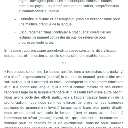
légers, ouvrages spécialisés et historiques, contes et études des
mœurs du pays — pour améliorer prononciation, compréhension
et connaissance culturelle.
Connaître la culture et les usages du pays est indispensable pour
une maîtrise pratique de la langue.
Encouragement final : continuer à pratiquer et diversifier les
lectures ; le manuel doit rester un outil de référence pour
progresser toute la vie.
En résumé : apprentissage approfondi, pratique constante, diversification
des sources et immersion culturelle sont la clé d’une maîtrise durable.
***
« Notre cours se termine. Le lecteur, qui s'est tenu à nos instructions (
pokyny
)
et
a étudié soigneusement (bedlivě) le contenu du manuel, peut se dire avec
satisfaction, qu'il a accompli un travail conséquent pour sa propre éducation
et qu'il a appris une langue, qu'il a choisi comme matière de ses études,
l'apprentissage de la langue étrangère d'un ressortissant d'une autre nation.
Nous avons porté des efforts particuliers à l'apprentissage (na
učení
) de la
prononciation,
nous
nous sommes efforcés de présenter des exemples
pratiques de grammaire (mluvnic
i
)
jusque dans leurs plus petits détails
,
nous avons choisi avec soin le lexique (slov) et nous avons fourni à
l'apprenant un trésor (poklad) lexical, afin qu'aucun mot ou tournure ne lui
manque pour les besoins de la vie quotidienne. Nous ne nous sommes