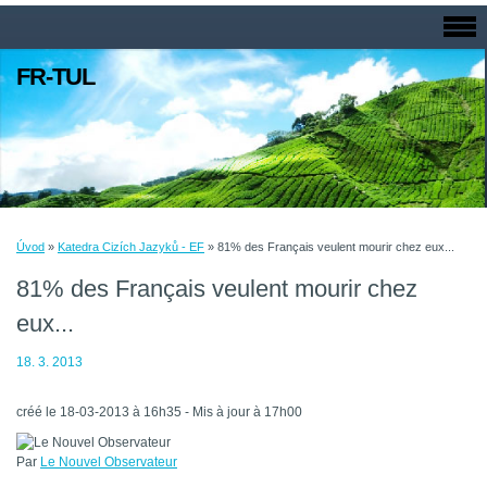
FR-TUL
Úvod
»
Katedra Cizích Jazyků - EF
»
81% des Français veulent mourir chez eux...
81% des Français veulent mourir chez
eux...
18. 3. 2013
créé le 18-03-2013 à 16h35 -
Mis à jour à 17h00
Par
Le Nouvel Observateur