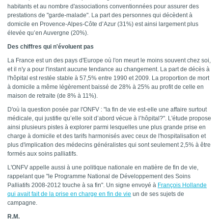
habitants et au nombre d'associations conventionnées pour assurer des
prestations de "garde-malade". La part des personnes qui décèdent à
domicile en Provence-Alpes-Côte d’Azur (31%) est ainsi largement plus
élevée qu’en Auvergne (20%).
Des chiffres qui n'évoluent pas
La France est un des pays d'Europe où l'on meurt le moins souvent chez soi,
et il n'y a pour l'instant aucune tendance au changement. La part de décès à
l'hôpital est restée stable à 57,5% entre 1990 et 2009. La proportion de mort
à domicile a même légèrement baissé de 28% à 25% au profit de celle en
maison de retraite (de 8% à 11%).
D'où la question posée par l'ONFV : "la fin de vie est-elle une affaire surtout
médicale, qui justifie qu’elle soit d’abord vécue à l’hôpital?". L'étude propose
ainsi plusieurs pistes à explorer parmi lesquelles une plus grande prise en
charge à domicile et des tarifs harmonisés avec ceux de l'hospitalisation et
plus d'implication des médecins généralistes qui sont seulement 2,5% à être
formés aux soins palliatifs.
L'ONFV appelle aussi à une politique nationale en matière de fin de vie,
rappelant que "le Programme National de Développement des Soins
Palliatifs 2008-2012 touche à sa fin". Un signe envoyé à
François Hollande
qui avait fait de la prise en charge en fin de vie
un de ses sujets de
campagne.
R.M.