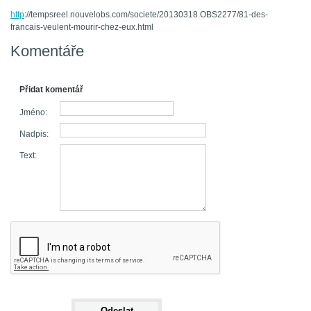
http
://tempsreel.nouvelobs.com/societe/20130318.OBS2277/81-des-
francais-veulent-mourir-chez-eux.html
Komentáře
Přidat komentář
Jméno:
Nadpis:
Text: