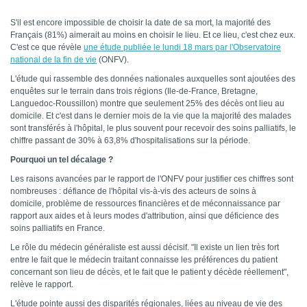
S'il est encore impossible de choisir la date de sa mort, la majorité des
Français (81%) aimerait au moins en choisir le lieu. Et ce lieu, c'est chez eux.
C'est ce que révèle
une étude publiée le lundi 18 mars par l'Observatoire
national de la fin de vie
(ONFV).
L'étude qui rassemble des données nationales auxquelles sont ajoutées des
enquêtes sur le terrain dans trois régions (Ile-de-France, Bretagne,
Languedoc-Roussillon) montre que seulement 25% des décès ont lieu au
domicile. Et c
'est dans le dernier mois de la vie que la majorité des malades
sont transférés à l'hôpital, le plus souvent pour recevoir des soins palliatifs, le
chiffre passant de 30% à 63,8% d'hospitalisations sur la période.
Pourquoi un tel décalage ?
Les raisons avancées par le rapport de l'ONFV pour justifier ces chiffres sont
nombreuses : défiance de l'hôpital vis-à-vis des acteurs de soins à
domicile, problème de ressources financières et de méconnaissance par
rapport aux aides et à leurs modes d'attribution, ainsi que déficience des
soins palliatifs en France.
Le rôle du médecin généraliste est aussi décisif. "Il existe un lien très fort
entre le fait que le médecin traitant connaisse les préférences du patient
concernant son lieu de décès, et le fait que le patient y décède réellement",
relève le rapport.
L'étude pointe aussi des disparités régionales, liées au niveau de vie des