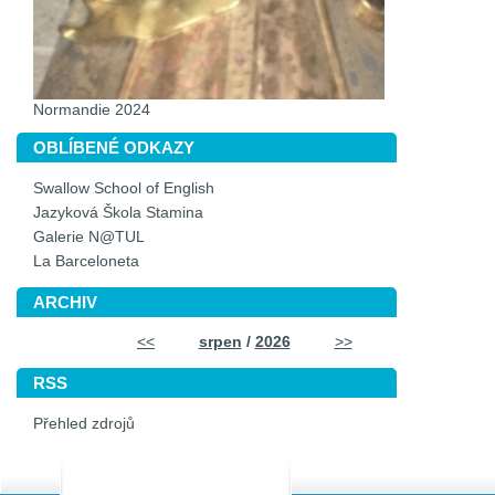
Normandie 2024
OBLÍBENÉ ODKAZY
Swallow School of English
Jazyková Škola Stamina
Galerie N@TUL
La Barceloneta
ARCHIV
<<
srpen
/
2026
>>
RSS
Přehled zdrojů