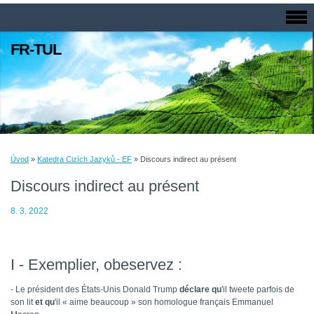
FR-TUL
Úvod
»
Katedra Cizích Jazyků - EF
»
Discours indirect au présent
Discours indirect au présent
8. 3. 2022
I - Exemplier, obeservez :
-
Le président des États-Unis Donald Trump
déclare qu
'il tweete parfois de
son lit
et qu
'il « aime beaucoup » son homologue français Emmanuel