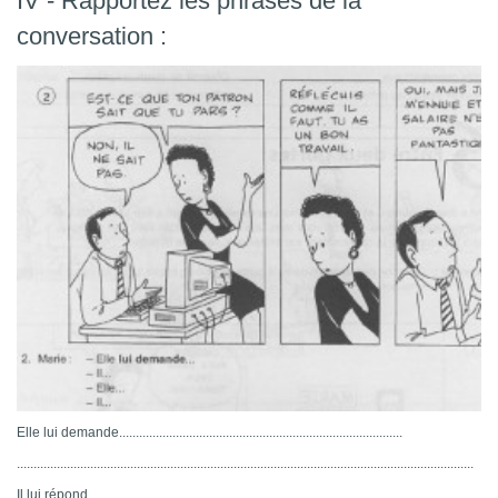
IV - Rapportez les phrases de la
conversation :
Elle lui demande.....................................................................................
.........................................................................................................................................
Il lui répond...............................................................................................