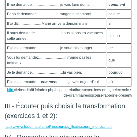
Il me demande ............................. je vais faire demain.
comment
Papa te demande.........................ranger ta chambre!
ce que
Il te dit..........................Marie arrivera demain matin.
si
Il nous demande.............................nous allons en vacances
ce que
cette année.
Elle me demande..........................je voudrais manger.
de
Vous lui demandez............................il n'aime pas les
que
animaux.
Je te demande..................................tu vas bien.
pourquoi
Elle me demande...
comment
.........je vais aujourd'hui.
où
http:
//lefrenchkiff.fr/index.php/espace-etudiants/exercices-en-ligne/exercice-
de-grammaire/discours-rapporte-present/
III - Écouter puis choisir la transformation
(exercices 1 et 2):
https://www.lepointdufle.net/ressources_fle/discours_indirect.htm