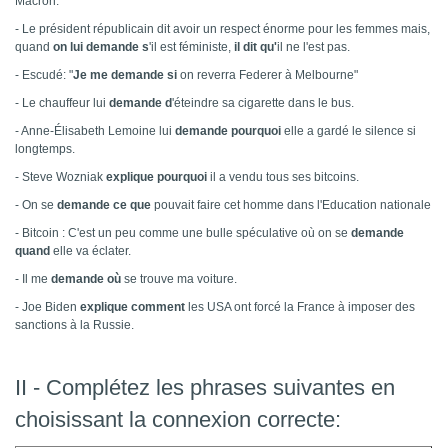
Macron.
-
Le président républicain dit avoir un respect énorme pour les femmes mais,
quand
on lui demande s
'il est féministe,
il dit qu'
il ne l'est pas.
- Escudé: "
Je me demande si
on reverra Federer à Melbourne"
- Le chauffeur lui
demande d
'éteindre sa cigarette dans le bus.
- Anne-Élisabeth Lemoine lui
demande pourquoi
elle a gardé le silence si
longtemps.
- Steve Wozniak
explique pourquoi
il a vendu tous ses bitcoins.
- On se
demande ce que
pouvait faire cet homme dans l'Education nationale
- Bitcoin : C'est un peu comme une bulle spéculative où on se
demande
quand
elle va éclater.
- Il me
demande où
se trouve ma voiture.
- Joe Biden
explique comment
les USA ont forcé la France à imposer des
sanctions à la Russie.
II - Complétez les phrases suivantes en
choisissant la connexion correcte: