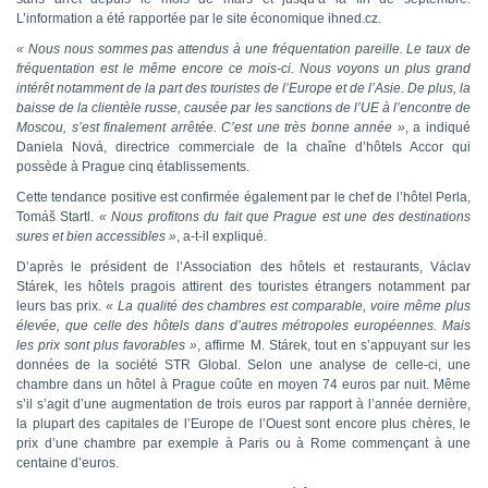
L’information a été rapportée par le site économique ihned.cz.
« Nous nous sommes pas attendus à une fréquentation pareille. Le taux de
fréquentation est le même encore ce mois-ci. Nous voyons un plus grand
intérêt notamment de la part des touristes de l’Europe et de l’Asie. De plus, la
baisse de la clientèle russe, causée par les sanctions de l’UE à l’encontre de
Moscou, s’est finalement arrêtée. C’est une très bonne année »
, a indiqué
Daniela Nová, directrice commerciale de la chaîne d’hôtels Accor qui
possède à Prague cinq établissements.
Cette tendance positive est confirmée également par le chef de l’hôtel Perla,
Tomáš Startl.
« Nous profitons du fait que Prague est une des destinations
sures et bien accessibles »
, a-t-il expliqué.
D’après le président de l’Association des hôtels et restaurants, Václav
Stárek, les hôtels pragois attirent des touristes étrangers notamment par
leurs bas prix.
« La qualité des chambres est comparable, voire même plus
élevée, que celle des hôtels dans d’autres métropoles européennes. Mais
les prix sont plus favorables »
, affirme M. Stárek, tout en s’appuyant sur les
données de la société STR Global. Selon une analyse de celle-ci, une
chambre dans un hôtel à Prague coûte en moyen 74 euros par nuit. Même
s’il s’agit d’une augmentation de trois euros par rapport à l’année dernière,
la plupart des capitales de l’Europe de l’Ouest sont encore plus chères, le
prix d’une chambre par exemple à Paris ou à Rome commençant à une
centaine d’euros.