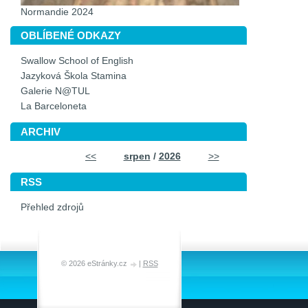
Normandie 2024
OBLÍBENÉ ODKAZY
Swallow School of English
Jazyková Škola Stamina
Galerie N@TUL
La Barceloneta
ARCHIV
<<
srpen
/
2026
>>
RSS
Přehled zdrojů
© 2026 eStránky.cz
|
RSS