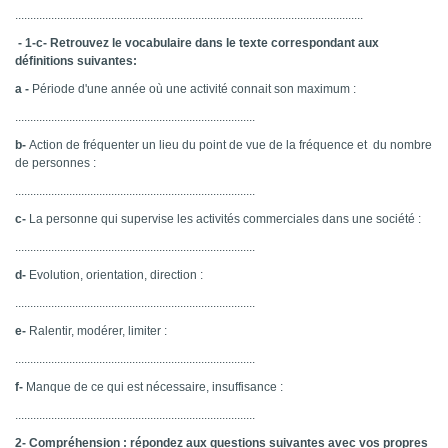
....................................................................................................................
- 1-c- Retrouvez le vocabulaire dans le texte correspondant aux
définitions suivantes:
a -
Période d'une année où une activité connait son maximum :
................................................................................
b-
Action de fréquenter un lieu du point de vue de la fréquence et du nombre
de personnes :
................................................................................
c-
La personne qui supervise les activités commerciales dans une société :
................................................................................
d-
Evolution, orientation, direction :
................................................................................
e-
Ralentir, modérer, limiter :
................................................................................
f-
Manque de ce qui est nécessaire, insuffisance :
................................................................................
2- Compréhension : répondez aux questions suivantes avec vos propres