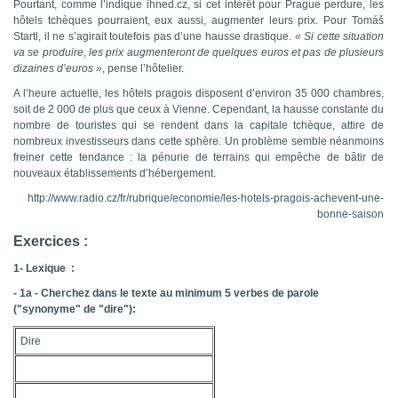
Pourtant, comme l’indique ihned.cz, si cet intérêt pour Prague perdure, les
hôtels tchèques pourraient, eux aussi, augmenter leurs prix. Pour Tomáš
Startl, il ne s’agirait toutefois pas d’une hausse drastique.
« Si cette situation
va se produire, les prix augmenteront de quelques euros et pas de plusieurs
dizaines d’euros »
, pense l’hôtelier.
A l’heure actuelle, les hôtels pragois disposent d’environ 35 000 chambres,
soit de 2 000 de plus que ceux à Vienne. Cependant, la hausse constante du
nombre de touristes qui se rendent dans la capitale tchèque, attire de
nombreux investisseurs dans cette sphère. Un problème semble néanmoins
freiner cette tendance : la pénurie de terrains qui empêche de bâtir de
nouveaux établissements d’hébergement.
http://www.radio.cz/fr/rubrique/economie/les-hotels-pragois-achevent-une-
bonne-saison
Exercices :
1- Lexique :
- 1a - Cherchez dans le texte au minimum 5 verbes de parole
("synonyme" de "dire"):
Dire