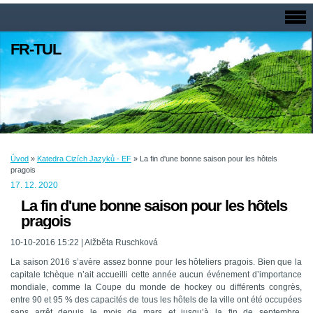
FR-TUL
Úvod
»
Katedra Cizích Jazyků - EF
»
La fin d'une bonne saison pour les hôtels
pragois
17. 12. 2020
La fin d'une bonne saison pour les hôtels
pragois
10-10-2016 15:22 | Alžběta Ruschková
La saison 2016 s’avère assez bonne pour les hôteliers pragois. Bien que la
capitale tchèque n’ait accueilli cette année aucun événement d’importance
mondiale, comme la Coupe du monde de hockey ou différents congrès,
entre 90 et 95 % des capacités de tous les hôtels de la ville ont été occupées
sans arrêt depuis le mois de mars et jusqu’à la fin de septembre.