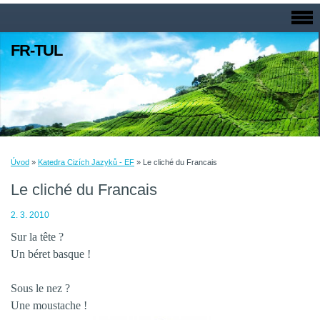
FR-TUL
Úvod
»
Katedra Cizích Jazyků - EF
»
Le cliché du Francais
Le cliché du Francais
2. 3. 2010
Sur la tête ?
Un béret basque !
Sous le nez ?
Une moustache !