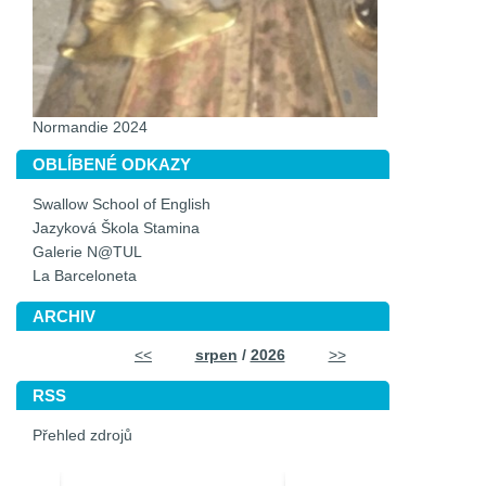
Normandie 2024
OBLÍBENÉ ODKAZY
Swallow School of English
Jazyková Škola Stamina
Galerie N@TUL
La Barceloneta
ARCHIV
<<
srpen
/
2026
>>
RSS
Přehled zdrojů