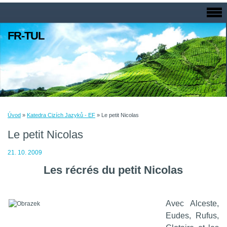
FR-TUL
Úvod
»
Katedra Cizích Jazyků - EF
»
Le petit Nicolas
Le petit Nicolas
21. 10. 2009
Les récrés du petit Nicolas
Avec Alceste,
Eudes, Rufus,