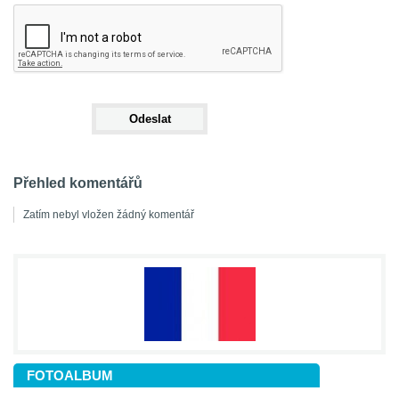
Přehled komentářů
Zatím nebyl vložen žádný komentář
FOTOALBUM