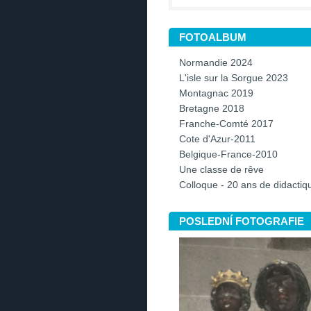
FOTOALBUM
Normandie 2024
L'isle sur la Sorgue 2023
Montagnac 2019
Bretagne 2018
Franche-Comté 2017
Cote d'Azur-2011
Belgique-France-2010
Une classe de rêve
Colloque - 20 ans de didacti
POSLEDNÍ FOTOGRAFIE