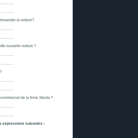
...............
...............
ommander la voiture?
...............
...............
tte nouvelle voiture ?
...............
...............
n?
...............
...............
 commercial de la firme Skoda ?
...............
...............
s expressions suivantes :