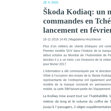
28. 4. 2020
Škoda Kodiaq: un mi
commandes en Tchéq
lancement en févrie
16-11-2016 14:45 | Magdalena Hrozínková
Plus d’un milliers de clients tchèques ont c
Premier modèle SUV dans l’histoire de la marque
début octobre au Mondial de l’Automobile de P
lancées il y a un mois. Les livraisons de la voi
pour février 2017.
L’information a été communiquée par le directeu
Vlček à l’occasion des essais de la Skoda Kodiaq
représentants de l’entreprise ont également an
modèle de la marque connecté en permanence 
mobile, la carte SIM faisant partie de l’équipement 
La Kodiaq mise avant tout sur l’habitabilité.
mètres de long et le volume du coffre de 730
jusqu’à 7 passagers, 2 sièges supplémentaires 