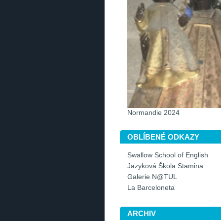
Normandie 2024
OBLÍBENÉ ODKAZY
Swallow School of English
Jazyková Škola Stamina
Galerie N@TUL
La Barceloneta
ARCHIV