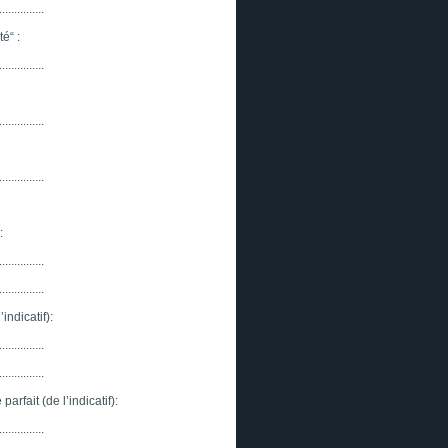
...............
é“ :
...............
...............
...............
:
...............
...............
ndicatif):
...............
...............
rfait (de l’indicatif):
...............