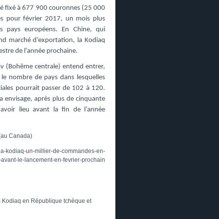
té fixé à 677 900 couronnes (25 000
es pour février 2017, un mois plus
es pays européens. En Chine, qui
and marché d’exportation, la Kodiaq
estre de l’année prochaine.
v (Bohême centrale) entend entrer,
 le nombre de pays dans lesquelles
ales pourrait passer de 102 à 120.
a envisage, après plus de cinquante
avoir lieu avant la fin de l’année
(au Canada)
oda-kodiaq-un-millier-de-commandes-en-
-avant-le-lancement-en-fevrier-prochain
 Kodiaq en République tchèque et