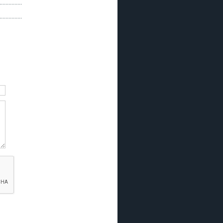
...............
...............