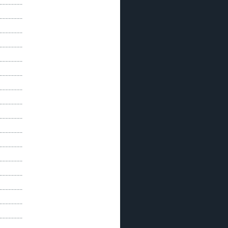
...............
...............
...............
...............
...............
...............
...............
...............
...............
...............
...............
...............
...............
...............
...............
...............