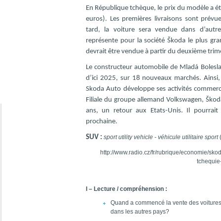
En République tchèque, le prix du modèle a é
euros). Les premières livraisons sont prévu
tard, la voiture sera vendue dans d’autr
représente pour la société Škoda le plus gr
devrait être vendue à partir du deuxième trim
Le constructeur automobile de Mladá Bolesla
d’ici 2025, sur 18 nouveaux marchés. Ainsi,
Skoda Auto développe ses activités commerci
Filiale du groupe allemand Volkswagen, Škod
ans, un retour aux Etats-Unis. Il pourrait 
prochaine.
SUV :
sport utility vehicle -
véhicule utilitaire sport
http://www.radio.cz/fr/rubrique/economie/sk
tchequie
I – Lecture / compréhension :
Quand a commencé la vente des voitures
dans les autres pays?