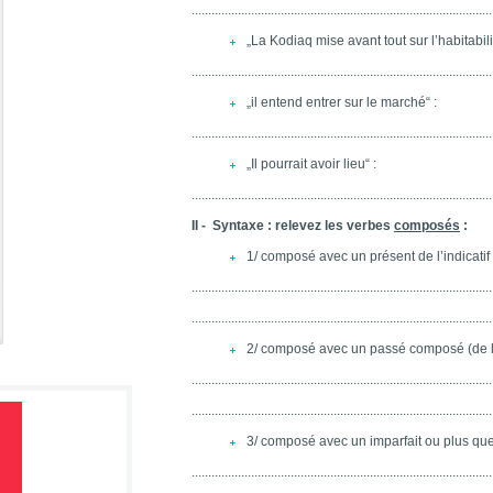
...........................................................................................
„La Kodiaq mise avant tout sur l’habitabilit
...........................................................................................
„il entend entrer sur le marché“ :
...........................................................................................
„Il pourrait avoir lieu“ :
...........................................................................................
II - Syntaxe : relevez les verbes
composés
:
1/ composé avec un présent de l’indicatif 
...........................................................................................
...........................................................................................
2/ composé avec un passé composé (de l’i
...........................................................................................
...........................................................................................
3/ composé avec un imparfait ou plus que pa
...........................................................................................