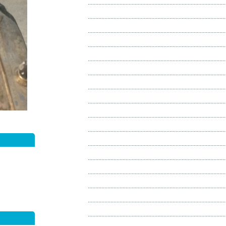
...........................................................................................
...........................................................................................
...........................................................................................
...........................................................................................
...........................................................................................
...........................................................................................
...........................................................................................
...........................................................................................
...........................................................................................
...........................................................................................
...........................................................................................
...........................................................................................
...........................................................................................
...........................................................................................
...........................................................................................
...........................................................................................