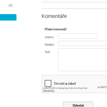
...........................................................................................
>>
...........................................................................................
Komentáře
Přidat komentář
Jméno:
Nadpis:
Text: