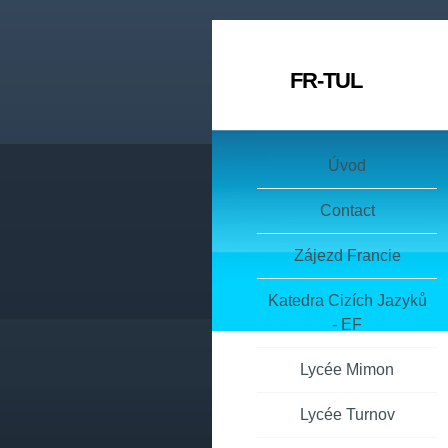
FR-TUL
Úvod
Contact
Zájezd Francie
Katedra Cizích Jazyků
- EF
Lycée Mimon
Lycée Turnov