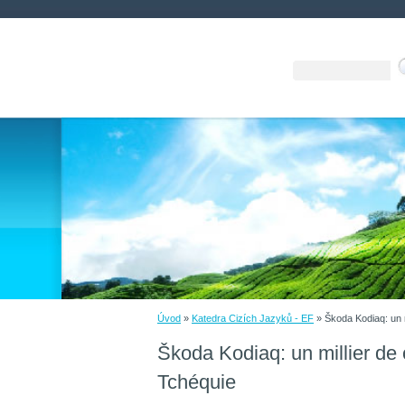
Úvod
»
Katedra Cizích Jazyků - EF
»
Škoda Kodiaq: un 
Škoda Kodiaq: un millier d
Tchéquie