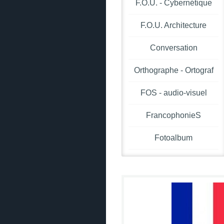
F.O.U. - Cybernétique
F.O.U. Architecture
Conversation
Orthographe - Ortograf
FOS - audio-visuel
FrancophonieS
Fotoalbum