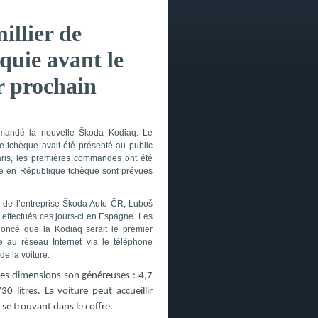
llier de
uie avant le
r prochain
ommandé la nouvelle Škoda Kodiaq. Le
 tchèque avait été présenté au public
aris, les premières commandes ont été
ture en République tchèque sont prévues
r de l’entreprise Škoda Auto ČR, Luboš
 effectués ces jours-ci en Espagne. Les
noncé que la Kodiaq serait le premier
au réseau Internet via le téléphone
de la voiture.
 Ses dimensions son généreuses : 4,7
 litres. La voiture peut accueillir
se trouvant dans le coffre.