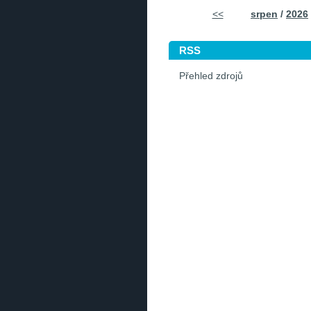
<<
srpen
/
2026
RSS
Přehled zdrojů