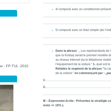
...........................................................................................
4/ composé avec un conditionnel présent 
...........................................................................................
...........................................................................................
5/ composé avec un futur simple (de l’indi
...........................................................................................
...........................................................................................
Dans la phrase
: „ Les représentants de
que la Kodiaq serait le premier modèle
au réseau Internet via le téléphone mobil
l’équipement de la voiture.“
1-
quel est l
que - FP-TUL -2010
Refaites le segment de la phrase "
la ca
de la voiture."
en commençant par : „p
1-
......................................................................................
2-
.......................................................................................
...........................................................................................
III – Expression écrite : Présentez la stratégie 
mots +/- 10% ).