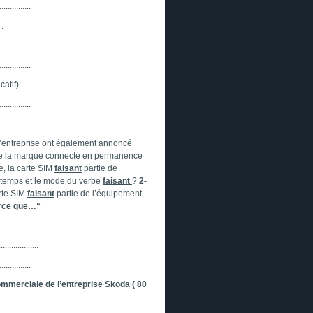
...............
:
...............
...............
catif):
...............
...............
 l’entreprise ont également annoncé
 de la marque connecté en permanence
e, la carte SIM
faisant
partie de
e temps et le mode du verbe
faisant
?
2-
rte SIM
faisant
partie de l’équipement
arce que…“
....................
...................
...............
commerciale de l’entreprise Skoda ( 80