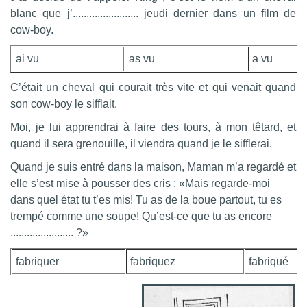
blanc que j’........................ jeudi dernier dans un film de
cow-boy.
ai vu
as vu
a vu
C’était un cheval qui courait très vite et qui venait quand
son cow-boy le sifflait.
Moi, je lui apprendrai à faire des tours, à mon têtard, et
quand il sera grenouille, il viendra quand je le sifflerai.
Quand je suis entré dans la maison, Maman m’a regardé et
elle s’est mise à pousser des cris : «Mai
s regarde-moi
dans quel état tu t’es mis! Tu as de la boue partout, tu es
trempé comme une sou
pe! Qu’est-ce que tu as encore
....................... ?»
fabriquer
fabriquez
fabriqué