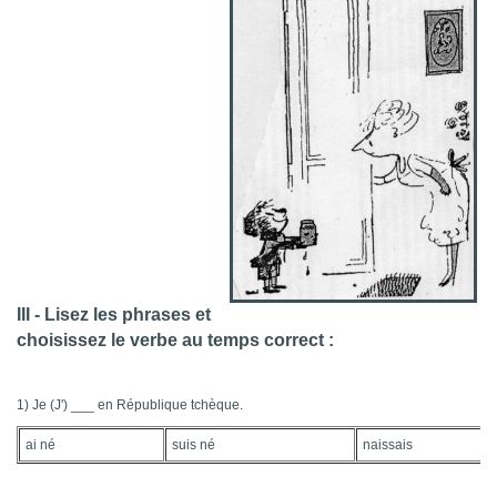
III - Lisez les phrases et
choisissez le verbe au temps correct :
1) Je (J') ___ en République tchèque.
ai né
suis né
naissais