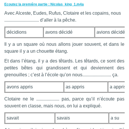
Ecoutez la première partie : Nicolas_king_1.m4a
Avec Alceste, Eudes, Rufus, Clotaire et les copains, nous
.............................. d’aller à la pêche.
décidions
avons décidé
avions décidé
Il y a un square où nous allons jouer souvent, et dans le
square il y a un chouette étang.
Et dans l’étang, il y a des têtards. Les têtards, ce sont des
petites bêtes qui grandissent et qui deviennent des
grenouilles ; c’est à l’école qu’on nous......................... ça.
avons appris
as appris
a appris
Clotaire ne le .................... pas, parce qu’il n’écoute pas
souvent en classe, mais nous, on lui a expliqué.
savait
savais
a su