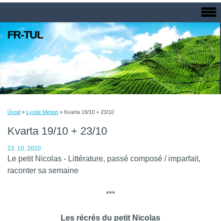
FR-TUL
Úvod
»
Lycée Mimon
»
Kvarta 19/10 + 23/10
Kvarta 19/10 + 23/10
23. 10. 2020
Le petit Nicolas - Littérature, passé composé / imparfait,
raconter sa semaine
***
Les récrés du petit Nicolas