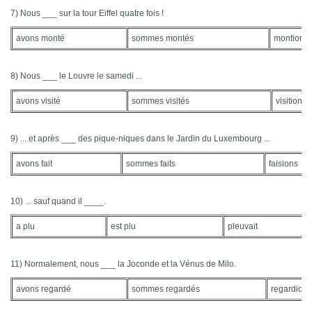
7) Nous ___ sur la tour Eiffel quatre fois !
avons monté
sommes montés
montions
8) Nous ___ le Louvre le samedi ...
avons visité
sommes visités
visitions
9) ... et après ___ des pique-niques dans le Jardin du Luxembourg ...
avons fait
sommes faits
faisions
10) ... sauf quand il ____.
a plu
est plu
pleuvait
11) Normalement, nous ___ la Joconde et la Vénus de Milo.
avons regardé
sommes regardés
regardions