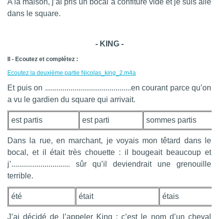
A la maison, j’ai pris un bocal à confiture vide et je suis allé
dans le square.
- KING -
II - Ecoutez et complétez :
Ecoutez la deuxième partie Nicolas_king_2.m4a
Et puis on ............................................en courant parce qu’on
a v
u le gardien du square qui arrivait.
est partis
est parti
sommes partis
Dans la rue, en marchant, je voyais mon têtard dans le
bocal, et il était très c
houette : il bougeait beaucoup et
j’.............................. sûr qu’il deviendrait une grenouille
terrible.
été
était
étais
J’ai décidé de l’appeler King ; c
’est le nom d’un cheval