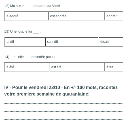
12) Ma sœur ___ Leonardo da Vinci.
a adoré
est adorée
adorait
13) Une fois, je lui ___ ...
ai dit
suis dit
disais
14) ... qu'elle ___ obsedée par lui !
a été
est été
était
IV - Pour le vendredi 23/10 - En +/- 100 mots, racontez
votre première semaine de quarantaine:
................................................................................................................................................
................................................................................................................................................
................................................................................................................................................
................................................................................................................................................