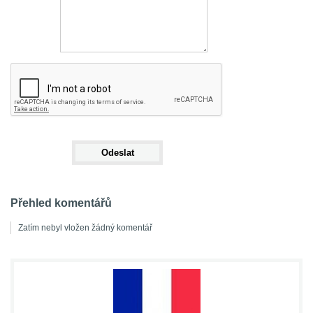
Přehled komentářů
Zatím nebyl vložen žádný komentář