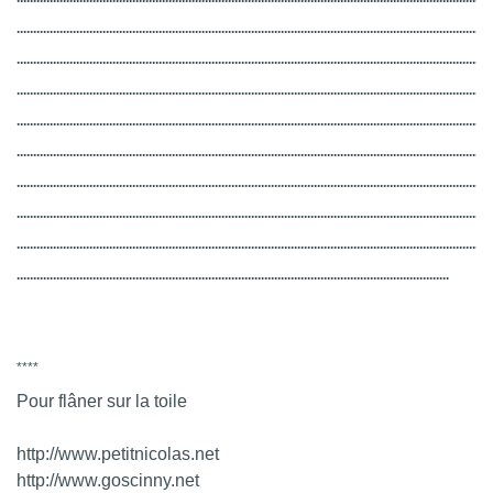
................................................................................................................................................
................................................................................................................................................
................................................................................................................................................
................................................................................................................................................
................................................................................................................................................
................................................................................................................................................
................................................................................................................................................
................................................................................................................................................
...................................................................................................................................
****
Pour flâner sur la toile
http://www.petitnicolas.net
http://www.goscinny.net