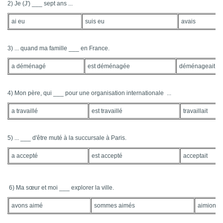
2) Je (J') ___ sept ans ...
ai eu
suis eu
avais
3) ... quand ma famille ___ en France.
a déménagé
est déménagée
déménageait
4) Mon père, qui ___ pour une organisation internationale ...
a travaillé
est travaillé
travaillait
5) ... ___ d'être muté à la succursale à Paris.
a accepté
est accepté
acceptait
6) Ma sœur et moi ___ explorer la ville.
avons aimé
sommes aimés
aimions