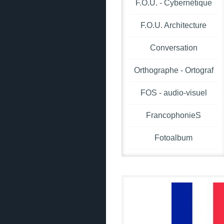
F.O.U. - Cybernétique
F.O.U. Architecture
Conversation
Orthographe - Ortograf
FOS - audio-visuel
FrancophonieS
Fotoalbum