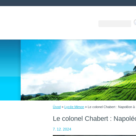
Úvod
»
Lycée Mimon
»
Le colonel Chabert : Napoléon à
Le colonel Chabert : Napolé
7. 12. 2024