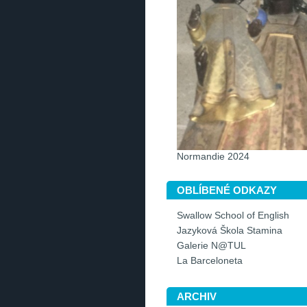
Normandie 2024
OBLÍBENÉ ODKAZY
Swallow School of English
Jazyková Škola Stamina
Galerie N@TUL
La Barceloneta
ARCHIV