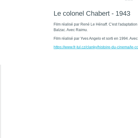
***
Le colonel Chabert - 1943
Film réalisé par René Le Hénaff. C'est l'adaptat
Balzac. Avec Raimu.
Film réalisé par Yves Angelo et sorti en 1994. Ave
https://www.fr-tul.cz/clanky/histoire-du-cinema/le-