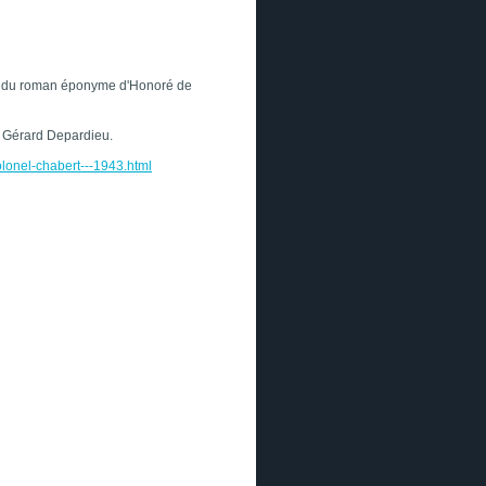
ion du roman éponyme d'Honoré de
c Gérard Depardieu.
colonel-chabert---1943.html