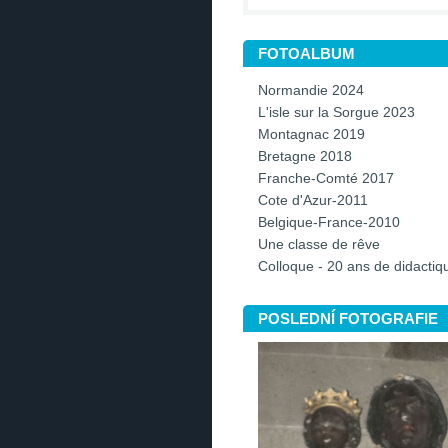
FOTOALBUM
Normandie 2024
L'isle sur la Sorgue 2023
Montagnac 2019
Bretagne 2018
Franche-Comté 2017
Cote d'Azur-2011
Belgique-France-2010
Une classe de rêve
Colloque - 20 ans de didacti
POSLEDNÍ FOTOGRAFIE