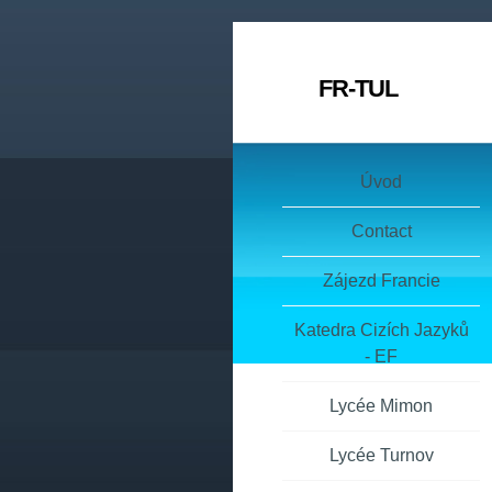
FR-TUL
Úvod
Contact
Zájezd Francie
Katedra Cizích Jazyků
- EF
Lycée Mimon
Lycée Turnov