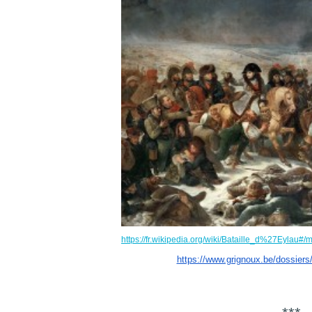
https://fr.wikipedia.org/wiki/Bataille_d%27Eylau#
https://www.grignoux.be/
dossiers