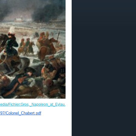
/media/Fichier:Gros,_Napoleon_at_Eylau.jpg
/97/Colonel_Chabert.
pdf