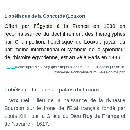
L'obélisque de la Concorde (Louxor)
Offert par l’Égypte à la France en 1830 en
reconnaissance du déchiffrement des hiéroglyphes
par Champollion, l’obélisque de Louxor, joyau du
patrimoine international et symbole de la splendeur
de l’histoire égyptienne, est arrivé à Paris en 1836...
https:
//www.lapresse.ca/voyage/europe/2023-06-20/paris/l-obelisque-de-la-
place-de-la-concorde-retrouve-sa-pointe.php
L'obélisque fait face au
palais du Louvre
-
Vox Dei
: lieu de la naissance de la dynastie
Bourbon sur le trône de l'Etat français fondé par
Louis XIII :
par la Grâce de Dieu
Roy de France
et
de Navarre - 1617.