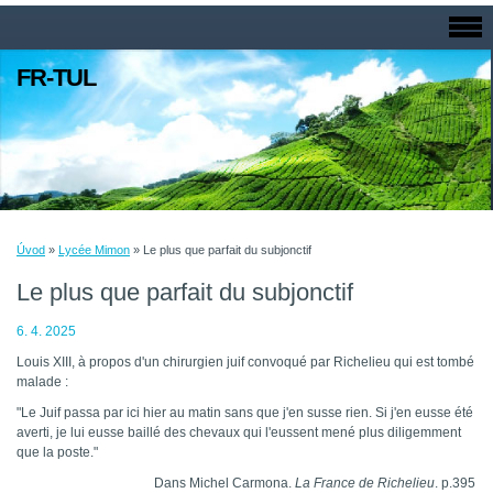
FR-TUL
Úvod
»
Lycée Mimon
»
Le plus que parfait du subjonctif
Le plus que parfait du subjonctif
6. 4. 2025
Louis XIII, à propos d'un chirurgien juif convoqué par Richelieu qui est tombé
malade :
"Le Juif passa par ici hier au matin sans que j'en susse rien. Si j'en eusse été
averti, je lui eusse baillé des chevaux qui l'eussent mené plus diligemment
que la poste."
Dans Michel Carmona.
La France de Richelieu
. p.395