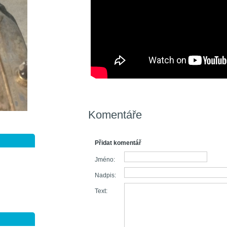
Komentáře
Přidat komentář
Jméno:
Nadpis:
Text: