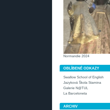
Normandie 2024
OBLÍBENÉ ODKAZY
Swallow School of English
Jazyková Škola Stamina
Galerie N@TUL
La Barceloneta
ARCHIV