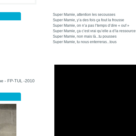
Super Mamie, attention les secousses
Super Mamie, y’a des fois ça fout la frousse
Super Mamie, on n’a pas l’temps d’dire « ouf »
Super Mamie, ça c’est vrai qu’elle a d’la ressource
Super Mamie, non mais là...tu pousses
Super Mamie, tu nous enterreras...tous
que - FP-TUL -2010