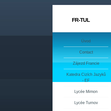
FR-TUL
Úvod
Contact
Zájezd Francie
Katedra Cizích Jazyků
- EF
Lycée Mimon
Lycée Turnov