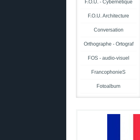
F.O.U. - Cybernétique
F.O.U. Architecture
Conversation
Orthographe - Ortograf
FOS - audio-visuel
FrancophonieS
Fotoalbum