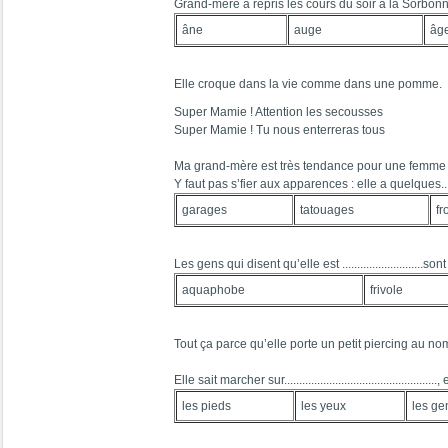
Grand-mère a repris les cours du soir à la Sorbon
âne
auge
âg
Elle croque dans la vie comme dans une pomme.
Super Mamie ! Attention les secousses
Super Mamie ! Tu nous enterreras tous
Ma grand-mère est très tendance pour une femme
Y faut pas s’fier aux apparences : elle a quelques.............
garages
tatouages
f
Les gens qui disent qu’elle est ...........................s
aquaphobe
frivole
Tout ça parce qu’elle porte un petit piercing au nom
Elle sait marcher sur...........................................
les pieds
les yeux
les ge