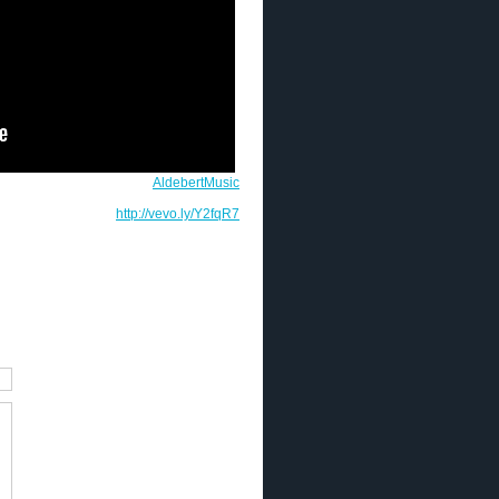
AldebertMusic
http://vevo.ly/Y2fqR7