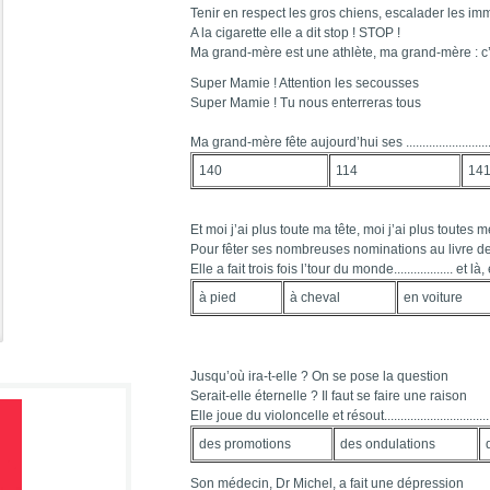
Tenir en respect les gros chiens, escalader les i
A la cigarette elle a dit stop ! STOP !
Ma grand-mère est une athlète, ma grand-mère : c’
Super Mamie ! Attention les secousses
Super Mamie ! Tu nous enterreras tous
Ma grand-mère fête aujourd’hui ses ................................
140
114
14
Et moi j’ai plus toute ma tête, moi j’ai plus toutes 
Pour fêter ses nombreuses nominations au livre d
Elle a fait trois fois l’tour du monde.................. et l
à pied
à cheval
en voiture
Jusqu’où ira-t-elle ? On se pose la question
Serait-elle éternelle ? Il faut se faire une raison
Elle joue du violoncelle et résout..................................
des promotions
des ondulations
Son médecin, Dr Michel, a fait une dépression