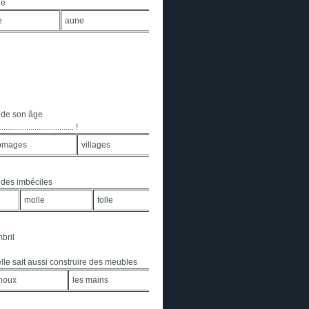
ne
e
aune
 de son âge
......................... !
romages
villages
ont des imbéciles
molle
folle
bril
........, elle sait aussi construire des meubles
noux
les mains