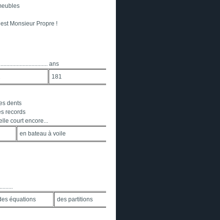
mmeubles
est Monsieur Propre !
.......................... ans
1
181
mes dents
es records
à, elle court encore...
en bateau à voile
.......
des équations
des partitions