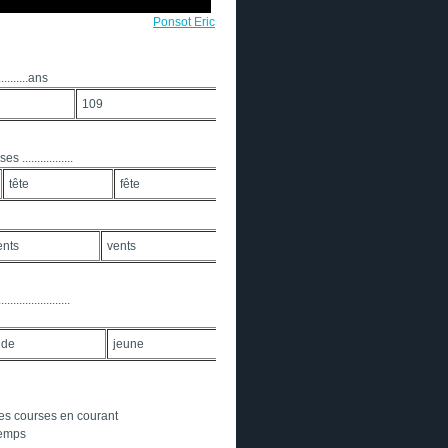
Ponsot Eric
........ans
109
 .................
tête
fête
ents
vents
.................
nde
jeune
re ses courses en courant
temps