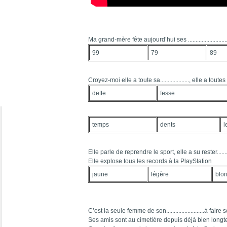
Ma grand-mère fête aujourd’hui ses ...........................
99
79
89
Croyez-moi elle a toute sa..................., elle a toutes ses
dette
fesse
temps
dents
l
Elle parle de reprendre le sport, elle a su rester.............
Elle explose tous les records à la PlayStation
jaune
légère
blo
C’est la seule femme de son.........................à fai
Ses amis sont au cimetière depuis déjà bien long