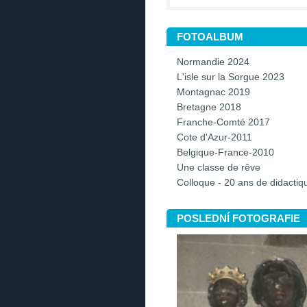
FOTOALBUM
Normandie 2024
L'isle sur la Sorgue 2023
Montagnac 2019
Bretagne 2018
Franche-Comté 2017
Cote d'Azur-2011
Belgique-France-2010
Une classe de rêve
Colloque - 20 ans de didacti
POSLEDNÍ FOTOGRAFIE