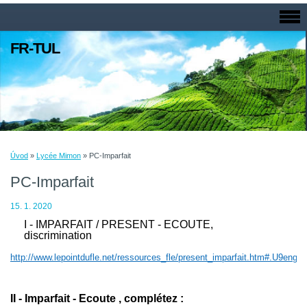
FR-TUL
Úvod
»
Lycée Mimon
»
PC-Imparfait
PC-Imparfait
15. 1. 2020
I - IMPARFAIT / PRESENT - ECOUTE,
discrimination
http://www.lepointdufle.net/ressources_fle/present_imparfait.htm#.U9eng
II - Imparfait - Ecoute , complétez :