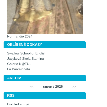
Normandie 2024
OBLÍBENÉ ODKAZY
Swallow School of English
Jazyková Škola Stamina
Galerie N@TUL
La Barceloneta
ARCHIV
<<
srpen
/
2026
>>
RSS
Přehled zdrojů