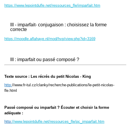
https://www.lepointdufle.net/ressources_fle/imparfait.htm
III - imparfait- conjugaison : choisissez la forme
correcte
https://moodle.aflahaye.nl/mod/hvp/view.php?id=3169
III : imparfait ou passé composé ?
Texte source : Les récrés du petit Nicolas - King
http:
//www.fr-tul.cz/clanky/recherche-publications/le-petit-nicolas-
fle.html
Passé composé ou imparfait ?
Écouter et choisir la forme
adéquate :
http:
//www.lepointdufle.net/ressources_fle/pc_imparfait.htm