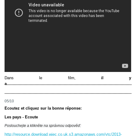
Dans le film
,
il y
a..........................................................................................................
............................................................................................................
05/10
Ecoutez et cliquez sur la bonne réponse:
Les pays - Ecoute
Poslouchejte a klikněte na správnou odpověď:
http://resource.download.wjec.co.uk.s3.amazonaws.com/vtc/2013-