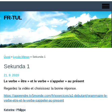
FR-TUL
Úvod
»
Lycée Mimon
»
Sekunda 1
Sekunda 1
21. 9. 2020
Le verbe « être » et le verbe « s'appeler » au présent
Regardez la vidéo et choisissez la bonne réponse.
https://apprendre.tv5monde.com/fr/exercices/a1-debutant/grammaire-le-
verbe-etre-et-le-verbe-sappeler-au-present
Katerine - Philippe