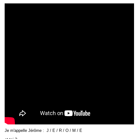
Je m'appelle Jérôme : J / E / R / O / M / E