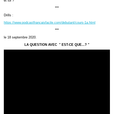
et toi ?
***
Drills :
https://www.podcastfrancaisfacile.com/debutant/cours-1a.html
***
le 18 septembre 2020.
LA QUESTION AVEC
" EST-CE QUE...? "