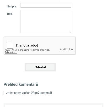
Nadpis:
Text:
Přehled komentářů
Zatím nebyl vložen žádný komentář