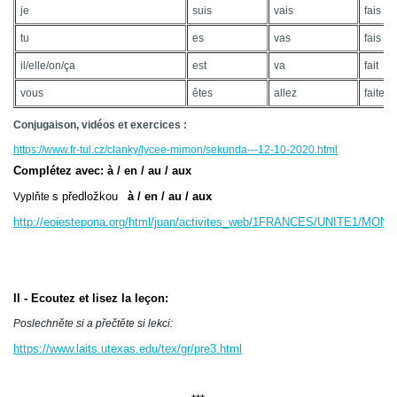
je
suis
vais
fais
tu
es
vas
fais
il/elle/on/ça
est
va
fait
vous
êtes
allez
faites
Conjugaison, vidéos et exercices :
https://www.fr-tul.cz/clanky/lycee-mimon/sekunda---12-10-2020.html
Complétez avec: à / en / au / aux
s předložkou
à / en / au / aux
Vyplňte
http://eoiestepona.org/html/juan/activites_web/1FRANCES/UNITE1/M
II - Ecoutez et lisez la leçon:
Poslechněte si a přečtěte si lekci:
https://www.laits.utexas.edu/tex/gr/pre3.html