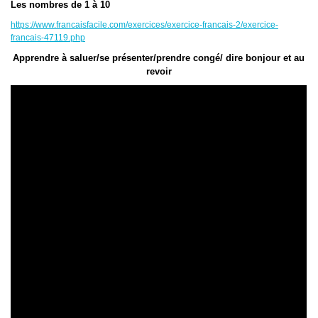
Les nombres de 1 à 10
https://www.francaisfacile.com/exercices/exercice-francais-2/exercice-
francais-47119.php
Apprendre à saluer/se présenter/prendre congé/ dire bonjour et au
revoir