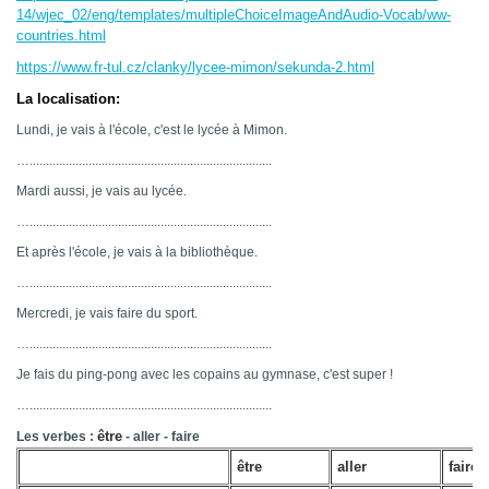
14/wjec_02/eng/templates/multipleChoiceImageAndAudio-Vocab/ww-
countries.html
https://www.fr-tul.cz/clanky/lycee-mimon/sekunda-2.html
La localisation:
Lundi, je vais à l'école, c'est le lycée à Mimon.
…..........................................................................
Mardi aussi, je vais au lycée.
…..........................................................................
Et après l'école, je vais à la bibliothèque.
…..........................................................................
Mercredi, je vais faire du sport.
…..........................................................................
Je fais du ping-pong avec les copains au gymnase, c'est super !
…..........................................................................
être
Les verbes :
- aller - faire
être
aller
faire