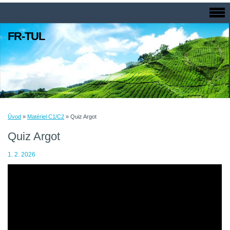
FR-TUL
Úvod
»
Matériel C1/C2
»
Quiz Argot
Quiz Argot
1. 2. 2026