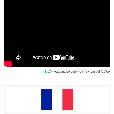
https
://www.youtube.com/watch?v=5m-ydl7qqWo