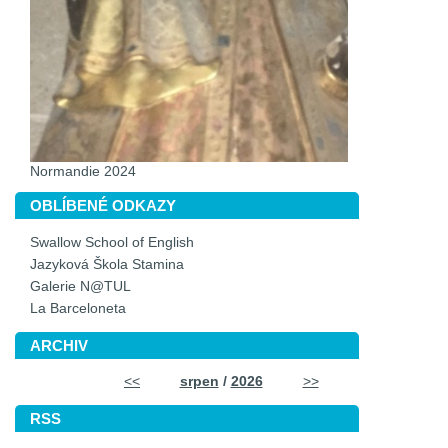
Normandie 2024
OBLÍBENÉ ODKAZY
Swallow School of English
Jazyková Škola Stamina
Galerie N@TUL
La Barceloneta
ARCHIV
<<
srpen
/
2026
>>
RSS