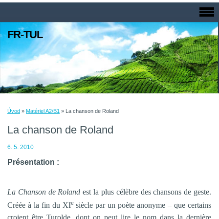
FR-TUL
Úvod
»
Matériel A2/B1
»
La chanson de Roland
La chanson de Roland
6. 5. 2010
Présentation :
La Chanson
de Roland
est la plus célèbre des chansons de geste.
e
Créée à la fin du XI
siècle par un poète anonyme – que certains
croient être Turolde, dont on peut lire le nom dans la dernière