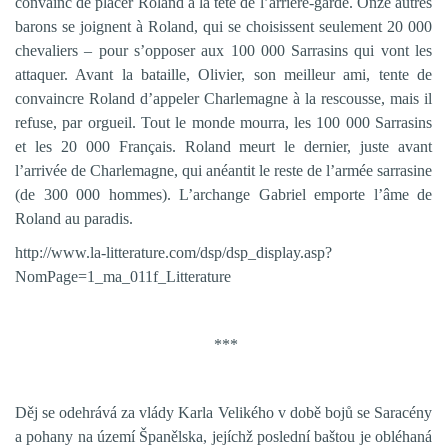
convainc de placer Roland à la tête de l’arrière-garde. Onze autres
barons se joignent à Roland, qui se choisissent seulement 20 000
chevaliers – pour s’opposer aux 100 000 Sarrasins qui vont les
attaquer. Avant la bataille, Olivier, son meilleur ami, tente de
convaincre Roland d’appeler Charlemagne à la rescousse, mais il
refuse, par orgueil. Tout le monde mourra, les 100 000 Sarrasins
et les 20 000 Français. Roland meurt le dernier, juste avant
l’arrivée de Charlemagne, qui anéantit le reste de l’armée sarrasine
(de 300 000 hommes). L’archange Gabriel emporte l’âme de
Roland au paradis.
http://www.la-litterature.com/dsp/dsp_display.asp?
NomPage=1_ma_011f_Litterature
***
Děj se odehrává za vlády Karla Velikého v době bojů se Saracény
a pohany na území Španělska, jejíchž poslední baštou je obléhaná