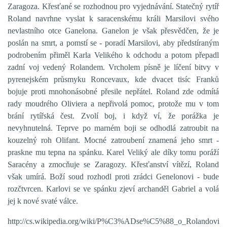
Zaragoza. Křesťané se rozhodnou pro vyjednávání. Statečný rytíř
Roland navrhne vyslat k saracenskému králi Marsilovi svého
nevlastního otce Ganelona. Ganelon je však přesvědčen, že je
poslán na smrt, a pomstí se - poradí Marsilovi, aby předstíraným
podrobením přiměl Karla Velikého k odchodu a potom přepadl
zadní voj vedený Rolandem. Vrcholem písně je líčení bitvy v
pyrenejském průsmyku Roncevaux, kde dvacet tisíc Franků
bojuje proti mnohonásobné přesile nepřátel. Roland zde odmítá
rady moudrého Oliviera a nepřivolá pomoc, protože mu v tom
brání rytířská čest. Zvolí boj, i když ví, že porážka je
nevyhnutelná. Teprve po marném boji se odhodlá zatroubit na
kouzelný roh Olifant. Mocné zatroubení znamená jeho smrt -
praskne mu tepna na spánku. Karel Veliký ale díky tomu poráží
Saracény a zmocňuje se Zaragozy. Křesťanství vítězí, Roland
však umírá. Boží soud rozhodl proti zrádci Genelonovi - bude
rozčtvrcen. Karlovi se ve spánku zjeví archanděl Gabriel a volá
jej k nové svaté válce.
http://cs.wikipedia.org/wiki/P%C3%ADse%C5%88_o_Rolandovi