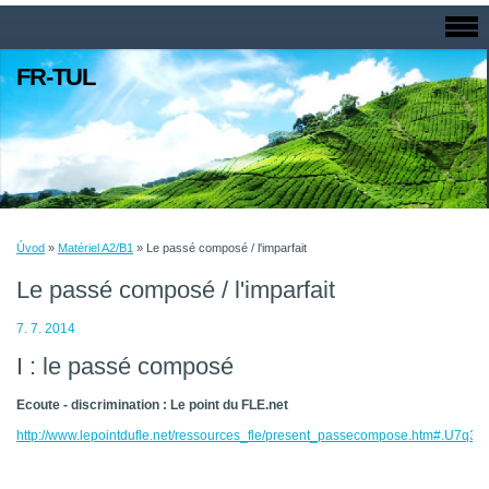
FR-TUL
Úvod
»
Matériel A2/B1
»
Le passé composé / l'imparfait
Le passé composé / l'imparfait
7. 7. 2014
I : le passé composé
Ecoute - discrimination : Le point du FLE.net
http://www.lepointdufle.net/ressources_fle/present_passecompose.htm#.U7q3