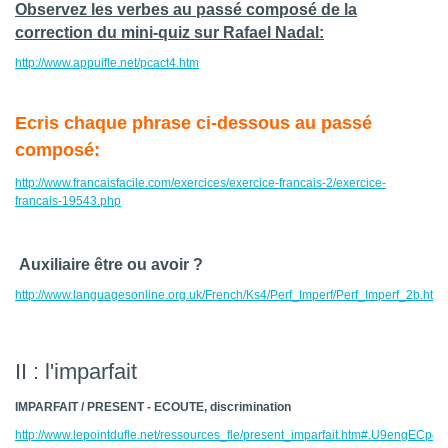
Observez les verbes au passé composé de la
correction du mini-quiz sur Rafael Nadal:
http://www.appuifle.net/pcact4.htm
Ecris chaque phrase ci-dessous au passé
composé:
http://www.francaisfacile.com/exercices/exercice-francais-2/exercice-
francais-19543.php
Auxiliaire être ou avoir ?
http://www.languagesonline.org.uk/French/Ks4/Perf_Imperf/Perf_Imperf_2b.htm
II : l'imparfait
IMPARFAIT / PRESENT - ECOUTE, discrimination
http://www.lepointdufle.net/ressources_fle/present_imparfait.htm#.U9engECp4p