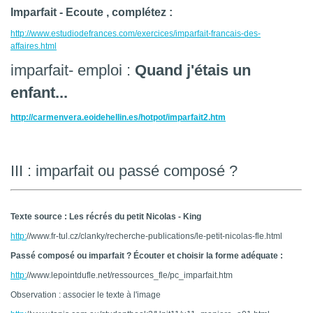
Imparfait - Ecoute , complétez :
http://www.estudiodefrances.com/exercices/imparfait-francais-des-
affaires.html
imparfait- emploi :
Quand j'étais un
enfant...
http://carmenvera.eoidehellin.es/hotpot/imparfait2.htm
III : imparfait ou passé composé ?
Texte source : Les récrés du petit Nicolas - King
http:
//www.fr-tul.cz/clanky/recherche-publications/le-petit-nicolas-fle.html
Passé composé ou imparfait ? Écouter et choisir la forme adéquate :
http:
//www.lepointdufle.net/ressources_fle/pc_imparfait.htm
Observation : associer le texte à l'image