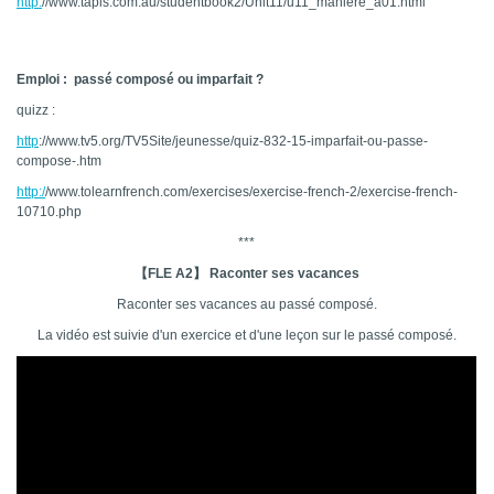
http:
//www.tapis.com.au/studentbook2/Unit11/u11_maniere_a01.html
Emploi : passé composé ou imparfait ?
quizz :
http
://www.tv5.org/TV5Site/jeunesse/quiz-832-15-imparfait-ou-passe-
compose-.htm
http:/
/www.tolearnfrench.com/exercises/exercise-french-2/exercise-french-
10710.php
***
【FLE A2】 Raconter ses vacances
Raconter ses vacances au passé composé.
La vidéo est suivie d'un exercice et d'une leçon sur le passé composé.