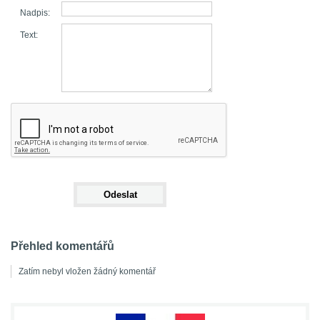
Nadpis:
Text:
Přehled komentářů
Zatím nebyl vložen žádný komentář