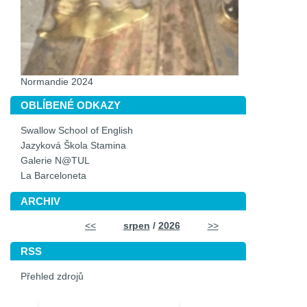
Normandie 2024
OBLÍBENÉ ODKAZY
Swallow School of English
Jazyková Škola Stamina
Galerie N@TUL
La Barceloneta
ARCHIV
<<
srpen
/
2026
>>
RSS
Přehled zdrojů