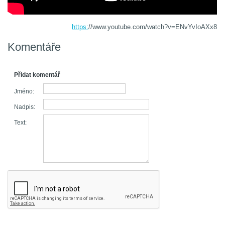
https:
//www.youtube.com/watch?v=ENvYvIoAXx8
Komentáře
Přidat komentář
Jméno:
Nadpis:
Text: