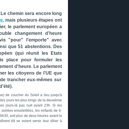
Le chemin sera encore long
re
, mais plusieurs étapes ont
ier, le parlement européen a
ouble changement d'heure
vis "pour" l'emporte" avec
insi que 51 abstentions. Des
péen (qui réunit les Etats
is place pour formuler les
gement d'heure. Le parlement
er les citoyens de l'UE que
t de trancher eux-mêmes sur
d'été)
.
ue) de coucher du Soleil a lieu jusqu'à
des jours les plus longs de la deuxième
 ces jours-là pas nuit avant 23h. Si les
 soirées ensoleillées, les enfants de 6-
20h30, soit plus de deux heures avant la
înent tôt se voient servir leur dîner à