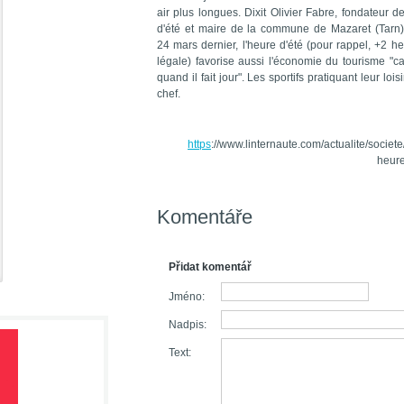
air plus longues. Dixit Olivier Fabre, fondateur 
d'été et maire de la commune de Mazaret (Tarn) 
24 mars dernier, l'heure d'été (pour rappel, +2 h
légale) favorise aussi l'économie du tourisme "c
quand il fait jour". Les sportifs pratiquant leur loi
chef.
https
://www.linternaute.com/actualite/socie
heure
Komentáře
Přidat komentář
Jméno:
Nadpis:
Text: