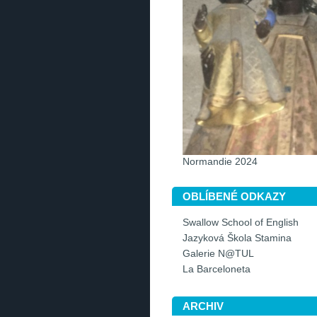
Normandie 2024
OBLÍBENÉ ODKAZY
Swallow School of English
Jazyková Škola Stamina
Galerie N@TUL
La Barceloneta
ARCHIV