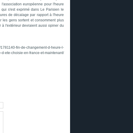
de l'association européenne pour l'heure
qui s'est exprimé dans Le Parisien le
eures de décalage par rapport à l'heure
ar les gens sortent et consomment plus
sir à l'extérieur devraient aussi opiner du
te/1781140-fin-de-changement-d-heure-l-
-d-ete-choisie-en-france-et-maintenant/