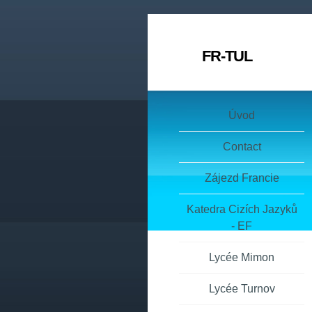
FR-TUL
Úvod
Contact
Zájezd Francie
Katedra Cizích Jazyků
- EF
Lycée Mimon
Lycée Turnov