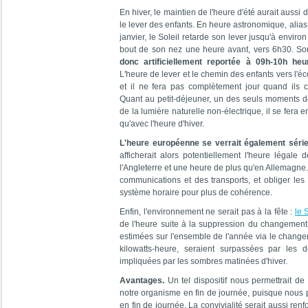
En hiver, le maintien de l'heure d'été aurait aus
le lever des enfants. En heure astronomique, alias
janvier, le Soleil retarde son lever jusqu'à envir
bout de son nez une heure avant, vers 6h30. Sous
donc artificiellement reportée à 09h-10h he
L'heure de lever et le chemin des enfants vers l'éc
et il ne fera pas complètement jour quand ils c
Quant au petit-déjeuner, un des seuls moments des
de la lumière naturelle non-électrique, il se fera
qu'avec l'heure d'hiver.
L'heure européenne se verrait également séri
afficherait alors potentiellement l'heure légal
l'Angleterre et une heure de plus qu'en Allemagne.
communications et des transports, et obliger les
système horaire pour plus de cohérence.
Enfin, l'environnement ne serait pas à la fête :
le 
de l'heure suite à la suppression du changement
estimées sur l'ensemble de l'année via le changem
kilowatts-heure, seraient surpassées par les 
impliquées par les sombres matinées d'hiver.
Avantages.
Un tel dispositif nous permettrait de
notre organisme en fin de journée, puisque nous p
en fin de journée. La convivialité serait aussi re