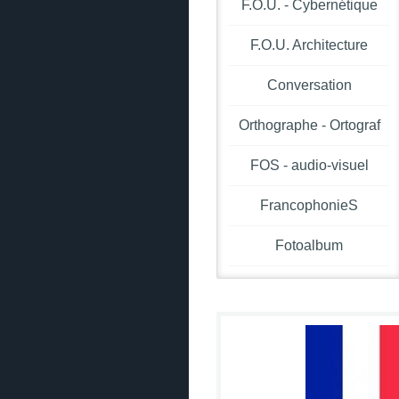
F.O.U. - Cybernétique
F.O.U. Architecture
Conversation
Orthographe - Ortograf
FOS - audio-visuel
FrancophonieS
Fotoalbum