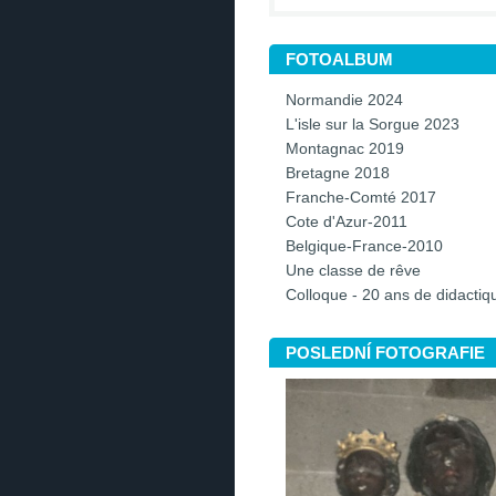
FOTOALBUM
Normandie 2024
L'isle sur la Sorgue 2023
Montagnac 2019
Bretagne 2018
Franche-Comté 2017
Cote d'Azur-2011
Belgique-France-2010
Une classe de rêve
Colloque - 20 ans de didacti
POSLEDNÍ FOTOGRAFIE