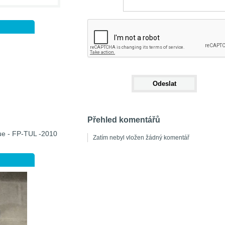
Přehled komentářů
que - FP-TUL -2010
Zatím nebyl vložen žádný komentář