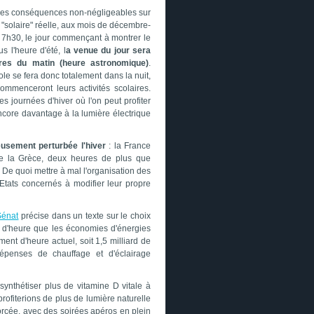
si des conséquences non-négligeables sur
 "solaire" réelle, aux mois de décembre-
on 7h30, le jour commençant à montrer le
 l'heure d'été, l
a venue du jour sera
ures du matin (heure astronomique)
.
ole se fera donc totalement dans la nuit,
ommenceront leurs activités scolaires.
 journées d'hiver où l'on peut profiter
 encore davantage à la lumière électrique
eusement perturbée l'hiver
: la France
e de la Grèce, deux heures de plus que
 De quoi mettre à mal l'organisation des
 Etats concernés à modifier leur propre
Sénat
précise dans un texte sur le choix
 d'heure que les économies d'énergies
ent d'heure actuel, soit 1,5 milliard de
dépenses de chauffage et d'éclairage
 synthétiser plus de vitamine D vitale à
rofiterions de plus de lumière naturelle
nforcée, avec des soirées apéros en plein