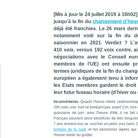
[Mis à jour le 24 juillet 2019 à 16h02]
jusqu'à la fin du
changement d'heu
déjà été franchies. Le 26 mars dern
notamment voté sur la fin du d
saisonnier en 2021. Verdict ? L'a
410 voix, versus 192 voix contre, a
négociations avec le Conseil euro
membres de l'UE) ont ensuite pr
termes juridiques de la fin du chan
européen a également tenu à inform
les Etats membres gardent le droi
leur futur fuseau horaire (d'hiver ou 
Inconvénients.
Quand l'heure réelle (astronomiq
20h avec une nuit ne tombant pas avant 21h, lors 
quinzaine de juin, avec l'heure d'été, il ne fait
Français peuvent alors bénéficier de très longues
7 ans doivent eux se coucher en plein jour (vers 
tombée de la nuit
), et les personnes âgées qui d
l'heure réelle du goûter.