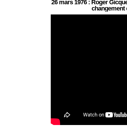
26 mars 1976 :
Roger Gicque
changement 