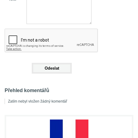
Přehled komentářů
Zatím nebyl vložen žádný komentář