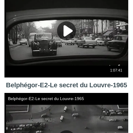
Belphégor-E2-Le secret du Louvre-1965