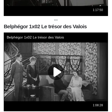
***
Belphégor 1x02 Le trésor des Valois