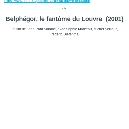
https://www.ac-fle.ru/podcast-visite-au-louvre-debutant/
***
Belphégor, le fantôme du Louvre (2001)
un film de Jean-Paul Salomé, avec Sophie Marceau, Michel Serrault,
Frédéric Diefenthal