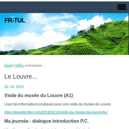
FR-TUL
Úvod
»
OAČL
»
Le Louvre...
Le Louvre...
22. 10. 2025
Visite du musée du Louvre (A1)
Lisez les informations pratiques pour une visite du musée du Louvre.
https://lepetitscribe.com/2018/02/10/visite-du-musee-du-louvre-fle/
Ma journée - dialogue introduction P.C.