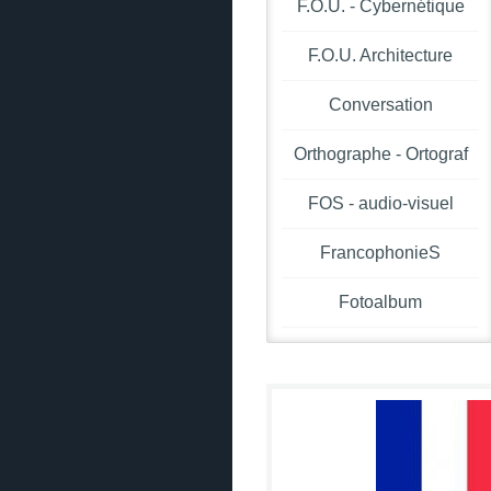
F.O.U. - Cybernétique
F.O.U. Architecture
Conversation
Orthographe - Ortograf
FOS - audio-visuel
FrancophonieS
Fotoalbum