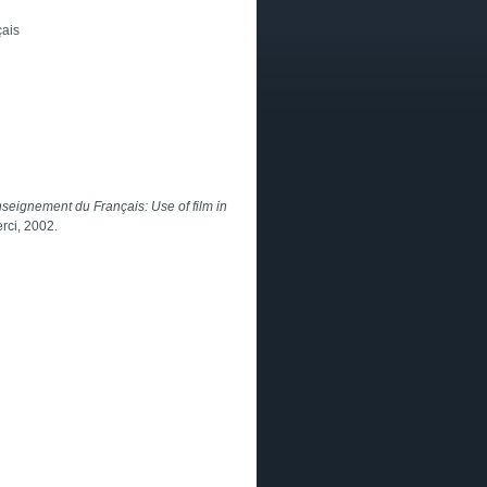
çais
'enseignement du Français: Use of film in
erci, 2002.