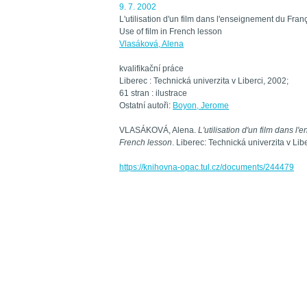
9. 7. 2002
L'utilisation d'un film dans l'enseignement du Fran
Use of film in French lesson
Vlasáková, Alena
kvalifikační práce
Liberec :
Technická univerzita v Liberci,
2002
;
61 stran :
ilustrace
Ostatní autoři:
Boyon, Jerome
VLASÁKOVÁ, Alena.
L'utilisation d'un film dans l
French lesson
. Liberec: Technická univerzita v Lib
https://knihovna-opac.tul.cz/documents/244479