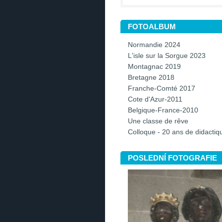
FOTOALBUM
Normandie 2024
L'isle sur la Sorgue 2023
Montagnac 2019
Bretagne 2018
Franche-Comté 2017
Cote d'Azur-2011
Belgique-France-2010
Une classe de rêve
Colloque - 20 ans de didacti
POSLEDNÍ FOTOGRAFIE