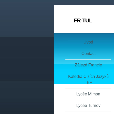
FR-TUL
Úvod
Contact
Zájezd Francie
Katedra Cizích Jazyků
- EF
Lycée Mimon
Lycée Turnov