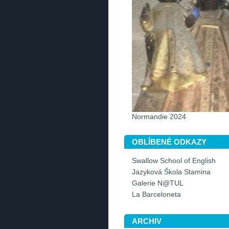
Normandie 2024
OBLÍBENÉ ODKAZY
Swallow School of English
Jazyková Škola Stamina
Galerie N@TUL
La Barceloneta
ARCHIV