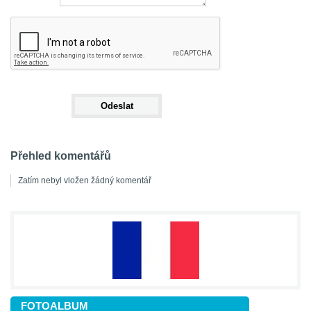
Přehled komentářů
Zatím nebyl vložen žádný komentář
FOTOALBUM