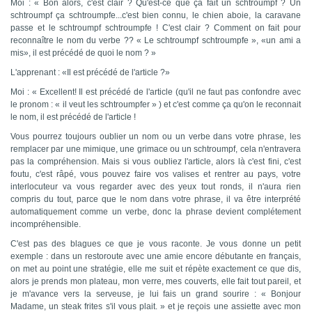
Moi : « Bon alors, c'est clair ? Qu'est-ce que ça fait un schtroumpf ? Un
schtroumpf ça schtroumpfe...c'est bien connu, le chien aboie, la caravane
passe et le schtroumpf schtroumpfe ! C'est clair ? Comment on fait pour
reconnaître le nom du verbe ?? « Le schtroumpf schtroumpfe », «un ami a
mis», il est précédé de quoi le nom ? »
L'apprenant : «Il est précédé de l'article ?»
Moi : « Excellent! Il est précédé de l'article (qu'il ne faut pas confondre avec
le pronom : « il veut les schtroumpfer » ) et c'est comme ça qu'on le reconnait
le nom, il est précédé de l'article !
Vous pourrez toujours oublier un nom ou un verbe dans votre phrase, les
remplacer par une mimique, une grimace ou un schtroumpf, cela n'entravera
pas la compréhension. Mais si vous oubliez l'article, alors là c'est fini, c'est
foutu, c'est râpé, vous pouvez faire vos valises et rentrer au pays, votre
interlocuteur va vous regarder avec des yeux tout ronds, il n'aura rien
compris du tout, parce que le nom dans votre phrase, il va être interprété
automatiquement comme un verbe, donc la phrase devient complétement
incompréhensible.
C'est pas des blagues ce que je vous raconte. Je vous donne un petit
exemple : dans un restoroute avec une amie encore débutante en français,
on met au point une stratégie, elle me suit et répète exactement ce que dis,
alors je prends mon plateau, mon verre, mes couverts, elle fait tout pareil, et
je m'avance vers la serveuse, je lui fais un grand sourire : « Bonjour
Madame, un steak frites s'il vous plait. » et je reçois une assiette avec mon