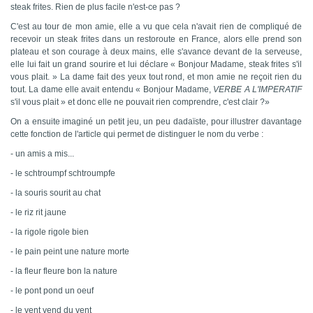
steak frites. Rien de plus facile n'est-ce pas ?
C'est au tour de mon amie, elle a vu que cela n'avait rien de compliqué de
recevoir un steak frites dans un restoroute en France, alors elle prend son
plateau et son courage à deux mains, elle s'avance devant de la serveuse,
elle lui fait un grand sourire et lui déclare « Bonjour Madame, steak frites s'il
vous plait. » La dame fait des yeux tout rond, et mon amie ne reçoit rien du
tout. La dame elle avait entendu « Bonjour Madame,
VERBE A L'IMPERATIF
s'il vous plait » et donc elle ne pouvait rien comprendre, c'est clair ?»
On a ensuite imaginé un petit jeu, un peu dadaïste, pour illustrer davantage
cette fonction de l'article qui permet de distinguer le nom du verbe :
- un amis a mis...
- le schtroumpf schtroumpfe
- la souris sourit au chat
- le riz rit jaune
- la rigole rigole bien
- le pain peint une nature morte
- la fleur fleure bon la nature
- le pont pond un oeuf
- le vent vend du vent