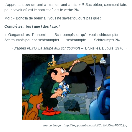
L'apprenant :«« un ami a mis, un ami a mis » !! Sacrebleu, comment faire
pour savoir où est le nom et où est le verbe ?!»
Moi : « Bond'la de bond'la ! Vous ne savez toujours pas que :
Complétez : les / une / des / aux /
« Gargamel est l'ennemi ...... Schtroumpfs et qu'il veut schtroumpfer ........
Schtroumpfs pour se schtroumpfer ...... schtroumpfe ....... Schtroumpfs ?!»
(D'après PEYO.
La soupe aux schtroumpfs
– Bruxelles, Dupuis. 1976. »
source image : http://img.youtube.com/vi/Cu4HUGAoFGI/0.jpg